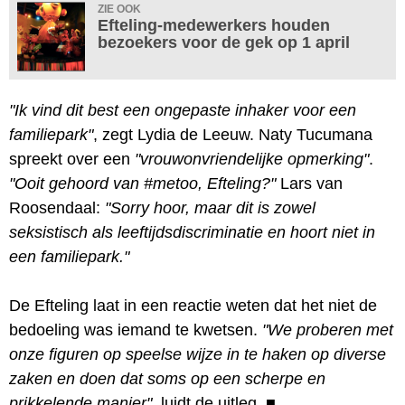
ZIE OOK
Efteling-medewerkers houden
bezoekers voor de gek op 1 april
"Ik vind dit best een ongepaste inhaker voor een
familiepark"
, zegt Lydia de Leeuw. Naty Tucumana
spreekt over een
"vrouwonvriendelijke opmerking"
.
"Ooit gehoord van #metoo, Efteling?"
Lars van
Roosendaal:
"Sorry hoor, maar dit is zowel
seksistisch als leeftijdsdiscriminatie en hoort niet in
een familiepark."
De Efteling laat in een reactie weten dat het niet de
bedoeling was iemand te kwetsen.
"We proberen met
onze figuren op speelse wijze in te haken op diverse
zaken en doen dat soms op een scherpe en
prikkelende manier"
, luidt de uitleg.
■