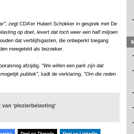
ar"
, zegt CDA'er Hubert Schokker in gesprek met De
elasting op doet, levert dat toch weer een half miljoen
houden dat verblijfsgasten, die onbeperkt toegang
M
rden meegeteld als bezoeker.
ooralsnog afzijdig.
"We willen een park zijn dat
 mogelijk publiek"
, luidt de verklaring.
"Om die reden
 van 'plezierbelasting'
luesky
Deel op Threads
Deel op LinkedIn