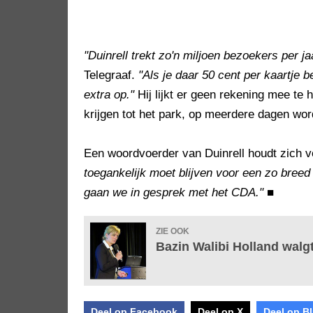
"Duinrell trekt zo'n miljoen bezoekers per ja
Telegraaf.
"Als je daar 50 cent per kaartje b
extra op."
Hij lijkt er geen rekening mee te 
krijgen tot het park, op meerdere dagen wo
Een woordvoerder van Duinrell houdt zich v
toegankelijk moet blijven voor een zo breed
gaan we in gesprek met het CDA."
■
ZIE OOK
Bazin Walibi Holland walgt
Deel op Facebook
Deel op X
Deel op B