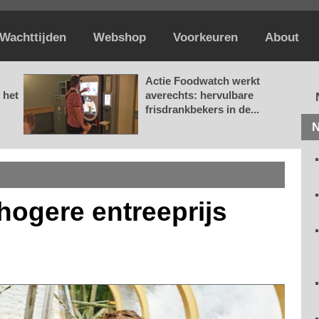
Wachttijden
Webshop
Voorkeuren
About
Actie Foodwatch werkt
 het
averechts: hervulbare
frisdrankbekers in de...
N
l hogere entreeprijs