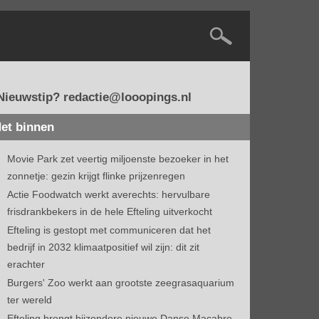
Nieuwstip? redactie@looopings.nl
et binnen
Movie Park zet veertig miljoenste bezoeker in het
zonnetje: gezin krijgt flinke prijzenregen
Actie Foodwatch werkt averechts: hervulbare
frisdrankbekers in de hele Efteling uitverkocht
Efteling is gestopt met communiceren dat het
bedrijf in 2032 klimaatpositief wil zijn: dit zit
erachter
Burgers' Zoo werkt aan grootste zeegrasaquarium
ter wereld
Efteling brengt bijzondere nieuwe Danse Macabre-