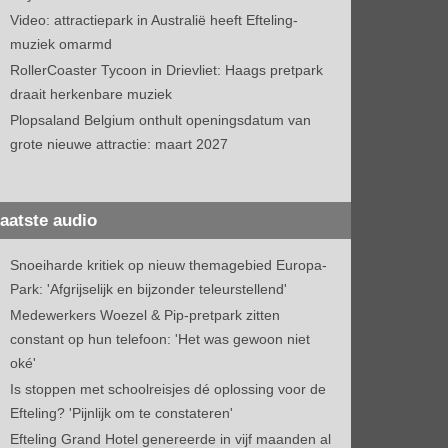
Video: attractiepark in Australië heeft Efteling-
muziek omarmd
RollerCoaster Tycoon in Drievliet: Haags pretpark
draait herkenbare muziek
Plopsaland Belgium onthult openingsdatum van
grote nieuwe attractie: maart 2027
aatste audio
Snoeiharde kritiek op nieuw themagebied Europa-
Park: 'Afgrijselijk en bijzonder teleurstellend'
Medewerkers Woezel & Pip-pretpark zitten
constant op hun telefoon: 'Het was gewoon niet
oké'
Is stoppen met schoolreisjes dé oplossing voor de
Efteling? 'Pijnlijk om te constateren'
Efteling Grand Hotel genereerde in vijf maanden al