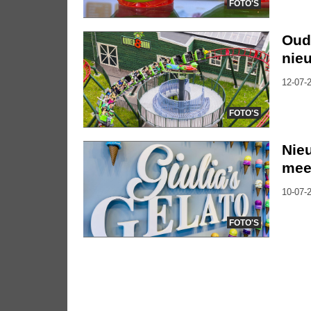
FOTO'S
Oude
nieu
12-07-2
FOTO'S
Nieu
mee
10-07-2
FOTO'S