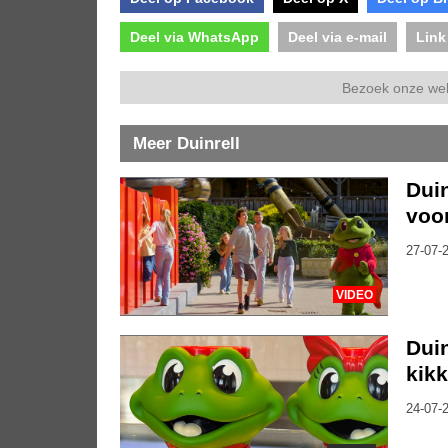
Deel via WhatsApp
Deel via e-mail
Link
Bezoek onze we
Meer Duinrell
Duin
voo
27-07-2
VIDEO
Duin
kik
24-07-2