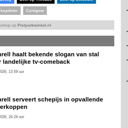
 kopiëren
Corrigeer
bshop op
Pretparkwinkel.nl
rell haalt bekende slogan van stal
r landelijke tv-comeback
026, 13.59 uur
rell serveert schepijs in opvallende
kerkoppen
026, 16.24 uur