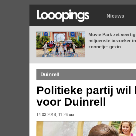
Nieuws
Movie Park zet veertig
miljoenste bezoeker in
zonnetje: gezin...
Duinrell
Politieke partij wi
voor Duinrell
14-03-2018, 11.26 uur