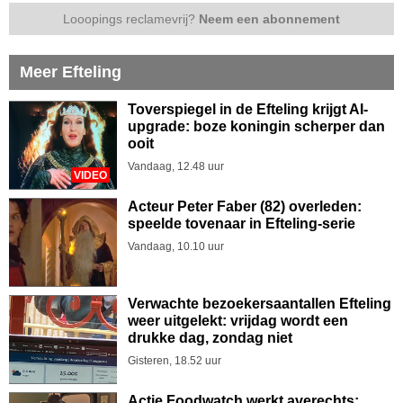
Looopings reclamevrij?
Neem een abonnement
Meer Efteling
Toverspiegel in de Efteling krijgt AI-
upgrade: boze koningin scherper dan
ooit
Vandaag, 12.48 uur
VIDEO
Acteur Peter Faber (82) overleden:
speelde tovenaar in Efteling-serie
Vandaag, 10.10 uur
Verwachte bezoekersaantallen Efteling
weer uitgelekt: vrijdag wordt een
drukke dag, zondag niet
Gisteren, 18.52 uur
Actie Foodwatch werkt averechts: