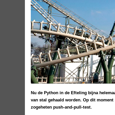
Nu de Python in de Efteling bijna helem
van stal gehaald worden. Op dit moment s
zogeheten push-and-pull-test.