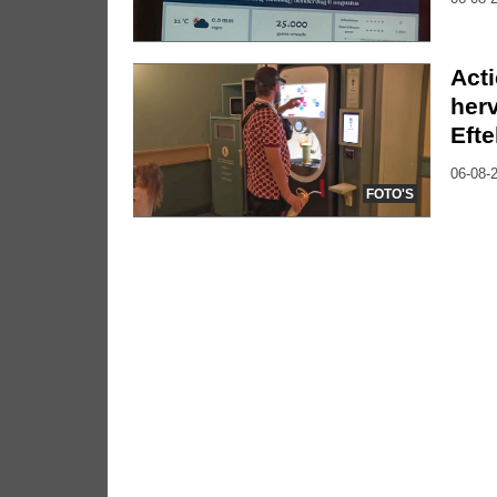
Act
herv
Efte
06-08-2
FOTO'S