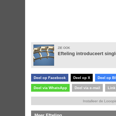
ZIE OOK
Efteling introduceert singl
Deel op Facebook
Deel op X
Deel op B
Deel via WhatsApp
Deel via e-mail
Link
Installeer de Looopi
Meer Efteling