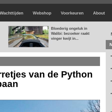
Wachttijden
Webshop
Voorkeuren
About
Bloederig ongeluk in
Walibi: bezoeker raakt
vinger kwijt in...
N
arretjes van de Python
baan