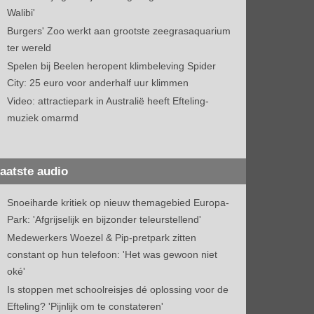
Walibi'
Burgers' Zoo werkt aan grootste zeegrasaquarium
ter wereld
Spelen bij Beelen heropent klimbeleving Spider
City: 25 euro voor anderhalf uur klimmen
Video: attractiepark in Australië heeft Efteling-
muziek omarmd
aatste audio
Snoeiharde kritiek op nieuw themagebied Europa-
Park: 'Afgrijselijk en bijzonder teleurstellend'
Medewerkers Woezel & Pip-pretpark zitten
constant op hun telefoon: 'Het was gewoon niet
oké'
Is stoppen met schoolreisjes dé oplossing voor de
Efteling? 'Pijnlijk om te constateren'