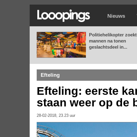
Nieuws
Politiehelikopter zoekt
mannen na tonen
geslachtsdeel in...
Efteling
Efteling: eerste k
staan weer op de 
28-02-2018, 23.23 uur