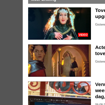
Tove
upg
Gistere
VIDEO
Acte
tove
Gistere
Ver
weer
dag
06-08-2