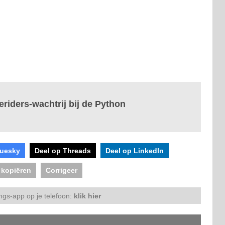
eriders-wachtrij bij de Python
luesky
Deel op Threads
Deel op LinkedIn
 kopiëren
Corrigeer
ngs-app op je telefoon:
klik hier