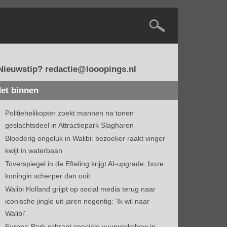
Nieuwstip? redactie@looopings.nl
et binnen
Politiehelikopter zoekt mannen na tonen
geslachtsdeel in Attractiepark Slagharen
Bloederig ongeluk in Walibi: bezoeker raakt vinger
kwijt in waterbaan
Toverspiegel in de Efteling krijgt AI-upgrade: boze
koningin scherper dan ooit
Walibi Holland grijpt op social media terug naar
iconische jingle uit jaren negentig: 'Ik wil naar
Walibi'
Europa-Park schrapt speciale vuurwerkshow in