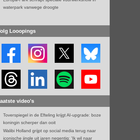
waterpark vanwege droogte
olg Looopings
aatste video's
Toverspiegel in de Efteling krijgt AI-upgrade: boze
koningin scherper dan ooit
Walibi Holland grijpt op social media terug naar
iconische jingle uit jaren negentig: 'Ik wil naar