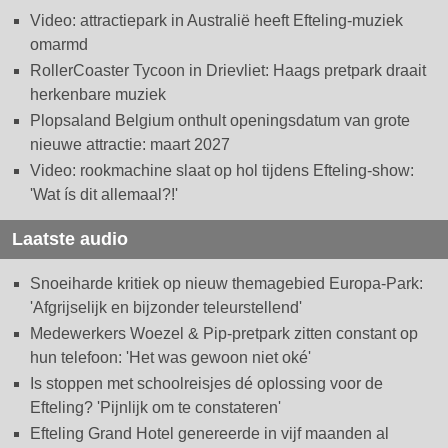
Video: attractiepark in Australië heeft Efteling-muziek
omarmd
RollerCoaster Tycoon in Drievliet: Haags pretpark draait
herkenbare muziek
Plopsaland Belgium onthult openingsdatum van grote
nieuwe attractie: maart 2027
Video: rookmachine slaat op hol tijdens Efteling-show:
'Wat ís dit allemaal?!'
Laatste audio
Snoeiharde kritiek op nieuw themagebied Europa-Park:
'Afgrijselijk en bijzonder teleurstellend'
Medewerkers Woezel & Pip-pretpark zitten constant op
hun telefoon: 'Het was gewoon niet oké'
Is stoppen met schoolreisjes dé oplossing voor de
Efteling? 'Pijnlijk om te constateren'
Efteling Grand Hotel genereerde in vijf maanden al