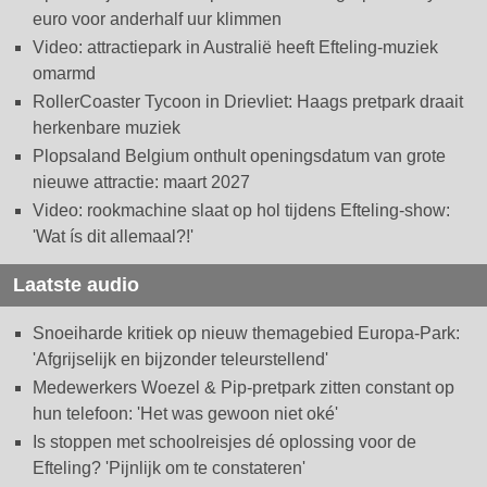
euro voor anderhalf uur klimmen
Video: attractiepark in Australië heeft Efteling-muziek
omarmd
RollerCoaster Tycoon in Drievliet: Haags pretpark draait
herkenbare muziek
Plopsaland Belgium onthult openingsdatum van grote
nieuwe attractie: maart 2027
Video: rookmachine slaat op hol tijdens Efteling-show:
'Wat ís dit allemaal?!'
Laatste audio
Snoeiharde kritiek op nieuw themagebied Europa-Park:
'Afgrijselijk en bijzonder teleurstellend'
Medewerkers Woezel & Pip-pretpark zitten constant op
hun telefoon: 'Het was gewoon niet oké'
Is stoppen met schoolreisjes dé oplossing voor de
Efteling? 'Pijnlijk om te constateren'