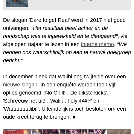
De slogan 'Dare to get Real' werd in 2017 niet goed
ontvangen.
"Het resultaat bleef achter en de
boodschap was te ingewikkeld en te diepgaand"
, viel
afgelopen najaar te lezen in een
interne memo
.
"We
hebben ons waarschijnlijk op een te nauwe doelgroep
gericht."
In december bleek dat Walibi nog twijfelde over een
nieuwe slogan
. In een enquête werden toen vijf
opties genoemd: 'No Chill!', 'De dikste kicks',
'Schreeuw het uit!', 'Walibi, holy @#!*' en
'Waaaaaaalibi!'. Uiteindelijk is toch besloten om een
oude kreet terug te brengen.
■