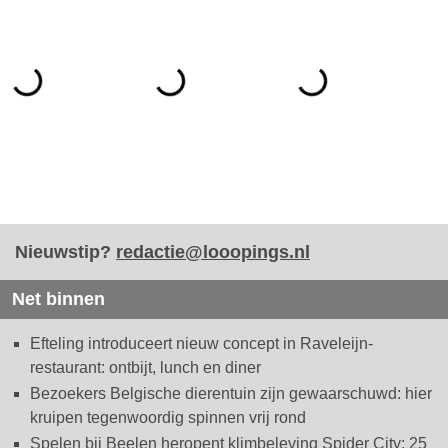
Nieuwstip?
redactie@looopings.nl
Net binnen
Efteling introduceert nieuw concept in Raveleijn-
restaurant: ontbijt, lunch en diner
Bezoekers Belgische dierentuin zijn gewaarschuwd: hier
kruipen tegenwoordig spinnen vrij rond
Spelen bij Beelen heropent klimbeleving Spider City: 25