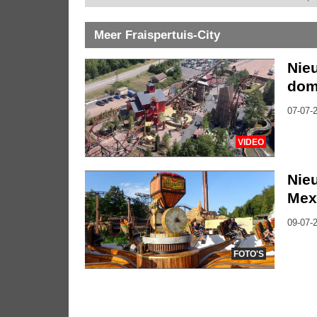
Meer Fraispertuis-City
Nie
dom
07-07-2
VIDEO
Nieu
Mex
09-07-2
FOTO'S