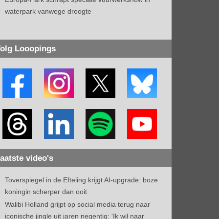
waterpark vanwege droogte
olg Looopings
aatste video's
Toverspiegel in de Efteling krijgt AI-upgrade: boze
koningin scherper dan ooit
Walibi Holland grijpt op social media terug naar
iconische jingle uit jaren negentig: 'Ik wil naar