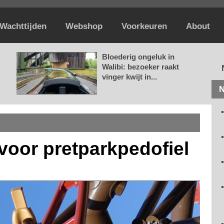
Wachttijden
Webshop
Voorkeuren
About
Bloederig ongeluk in
Walibi: bezoeker raakt
vinger kwijt in...
N
voor pretparkpedofiel