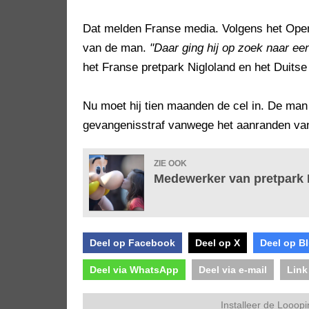
Dat melden Franse media. Volgens het Ope
van de man.
"Daar ging hij op zoek naar een
het Franse pretpark Nigloland en het Duits
Nu moet hij tien maanden de cel in. De man 
gevangenisstraf vanwege het aanranden van
ZIE OOK
Medewerker van pretpark P
Deel op Facebook
Deel op X
Deel op B
Deel via WhatsApp
Deel via e-mail
Link
Installeer de Looopi