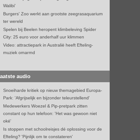
Walibi'
Burgers' Zoo werkt aan grootste zeegrasaquarium
ter wereld
Spelen bij Beelen heropent klimbeleving Spider
City: 25 euro voor anderhalf uur klimmen
Video: attractiepark in Australië heeft Efteling-
muziek omarmd
aatste audio
Snoeiharde kritiek op nieuw themagebied Europa-
Park: 'Afgrijselijk en bijzonder teleurstellend'
Medewerkers Woezel & Pip-pretpark zitten
constant op hun telefoon: 'Het was gewoon niet
oké'
Is stoppen met schoolreisjes dé oplossing voor de
Efteling? 'Pijnlijk om te constateren'