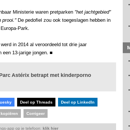
nbaar Ministerie waren pretparken
"het jachtgebied"
 prooi."
De pedofiel zou ook toegeslagen hebben in
e Europa-Park.
werd in 2014 al veroordeeld tot drie jaar
M
 een 13-jarige jongen.
■
arc Astérix betrapt met kinderporno
luesky
Deel op Threads
Deel op LinkedIn
 kopiëren
Corrigeer
ngs-app op je telefoon:
klik hier