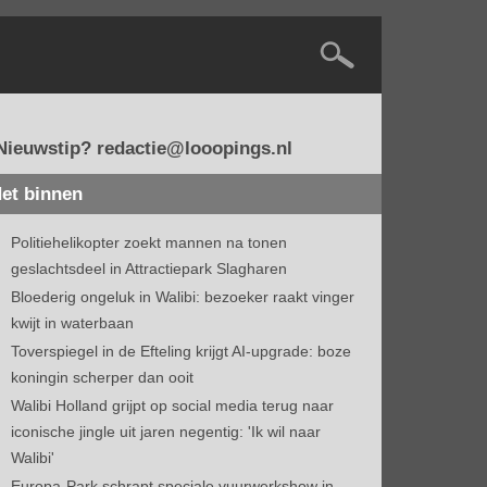
Nieuwstip? redactie@looopings.nl
et binnen
Politiehelikopter zoekt mannen na tonen
geslachtsdeel in Attractiepark Slagharen
Bloederig ongeluk in Walibi: bezoeker raakt vinger
kwijt in waterbaan
Toverspiegel in de Efteling krijgt AI-upgrade: boze
koningin scherper dan ooit
Walibi Holland grijpt op social media terug naar
iconische jingle uit jaren negentig: 'Ik wil naar
Walibi'
Europa-Park schrapt speciale vuurwerkshow in