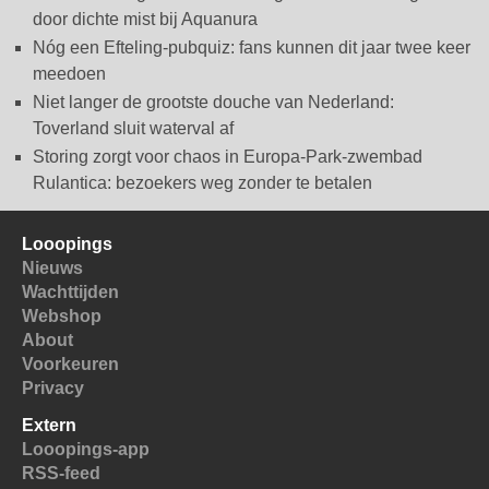
door dichte mist bij Aquanura
Nóg een Efteling-pubquiz: fans kunnen dit jaar twee keer
meedoen
Niet langer de grootste douche van Nederland:
Toverland sluit waterval af
Storing zorgt voor chaos in Europa-Park-zwembad
Rulantica: bezoekers weg zonder te betalen
Looopings
Nieuws
Wachttijden
Webshop
About
Voorkeuren
Privacy
Extern
Looopings-app
RSS-feed