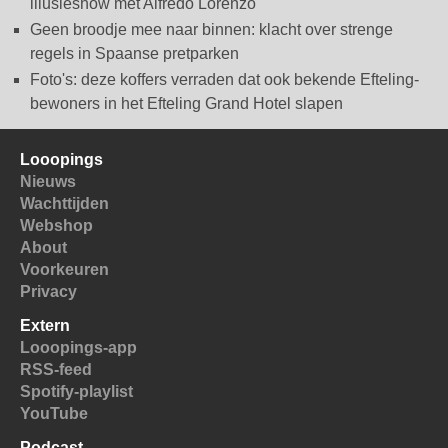
illusieshow met Alfredo Lorenzo
Geen broodje mee naar binnen: klacht over strenge
regels in Spaanse pretparken
Foto's: deze koffers verraden dat ook bekende Efteling-
bewoners in het Efteling Grand Hotel slapen
Looopings
Nieuws
Wachttijden
Webshop
About
Voorkeuren
Privacy
Extern
Looopings-app
RSS-feed
Spotify-playlist
YouTube
Podcast