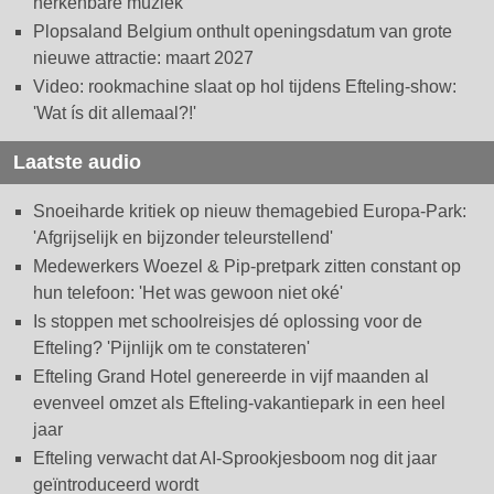
herkenbare muziek
Plopsaland Belgium onthult openingsdatum van grote
nieuwe attractie: maart 2027
Video: rookmachine slaat op hol tijdens Efteling-show:
'Wat ís dit allemaal?!'
Laatste audio
Snoeiharde kritiek op nieuw themagebied Europa-Park:
'Afgrijselijk en bijzonder teleurstellend'
Medewerkers Woezel & Pip-pretpark zitten constant op
hun telefoon: 'Het was gewoon niet oké'
Is stoppen met schoolreisjes dé oplossing voor de
Efteling? 'Pijnlijk om te constateren'
Efteling Grand Hotel genereerde in vijf maanden al
evenveel omzet als Efteling-vakantiepark in een heel
jaar
Efteling verwacht dat AI-Sprookjesboom nog dit jaar
geïntroduceerd wordt