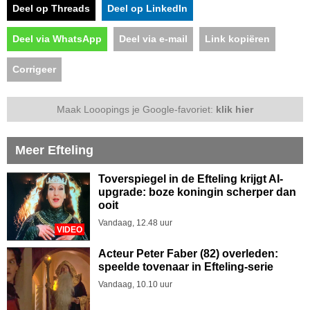
Deel op Threads
Deel op LinkedIn
Deel via WhatsApp
Deel via e-mail
Link kopiëren
Corrigeer
Maak Looopings je Google-favoriet:
klik hier
Meer Efteling
Toverspiegel in de Efteling krijgt AI-
upgrade: boze koningin scherper dan
ooit
Vandaag, 12.48 uur
VIDEO
Acteur Peter Faber (82) overleden:
speelde tovenaar in Efteling-serie
Vandaag, 10.10 uur