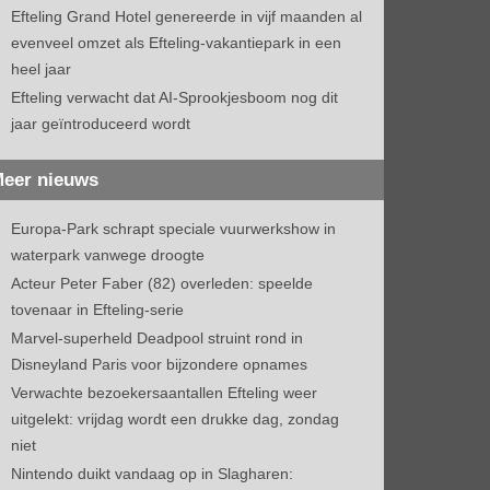
Efteling Grand Hotel genereerde in vijf maanden al
evenveel omzet als Efteling-vakantiepark in een
heel jaar
Efteling verwacht dat AI-Sprookjesboom nog dit
jaar geïntroduceerd wordt
eer nieuws
Europa-Park schrapt speciale vuurwerkshow in
waterpark vanwege droogte
Acteur Peter Faber (82) overleden: speelde
tovenaar in Efteling-serie
Marvel-superheld Deadpool struint rond in
Disneyland Paris voor bijzondere opnames
Verwachte bezoekersaantallen Efteling weer
uitgelekt: vrijdag wordt een drukke dag, zondag
niet
Nintendo duikt vandaag op in Slagharen: