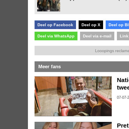
Deel op Facebook
Deel op X
Deel op B
Deel via WhatsApp
Deel via e-mail
Link
Looopings reclame
Meer fans
Nati
twe
07-07-2
Pre