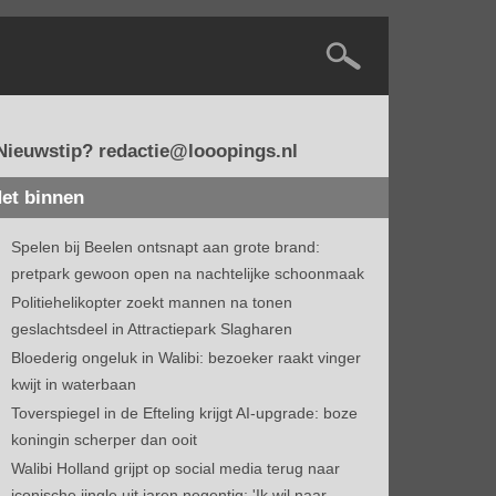
Nieuwstip? redactie@looopings.nl
et binnen
Spelen bij Beelen ontsnapt aan grote brand:
pretpark gewoon open na nachtelijke schoonmaak
Politiehelikopter zoekt mannen na tonen
geslachtsdeel in Attractiepark Slagharen
Bloederig ongeluk in Walibi: bezoeker raakt vinger
kwijt in waterbaan
Toverspiegel in de Efteling krijgt AI-upgrade: boze
koningin scherper dan ooit
Walibi Holland grijpt op social media terug naar
iconische jingle uit jaren negentig: 'Ik wil naar