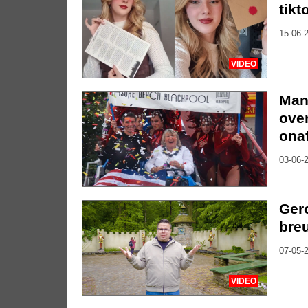
tikt
15-06-2
VIDEO
Man
ove
onaf
03-06-2
Ger
breu
07-05-2
VIDEO