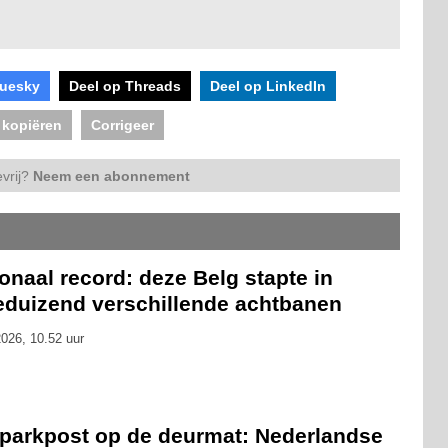
luesky
Deel op Threads
Deel op LinkedIn
 kopiëren
Corrigeer
vrij?
Neem een abonnement
onaal record: deze Belg stapte in
eduizend verschillende achtbanen
026, 10.52 uur
tparkpost op de deurmat: Nederlandse