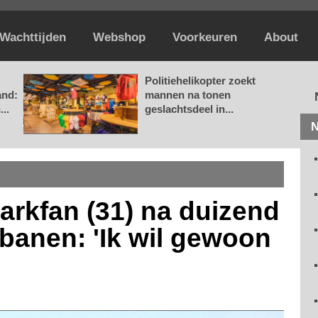
Wachttijden
Webshop
Voorkeuren
About
Politiehelikopter zoekt
and:
mannen na tonen
..
geslachtsdeel in...
N
arkfan (31) na duizend
banen: 'Ik wil gewoon