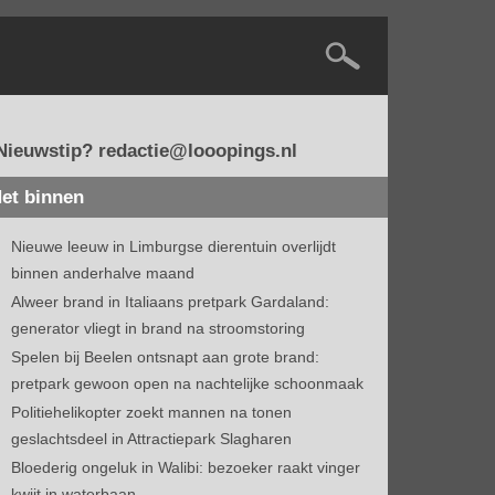
Nieuwstip? redactie@looopings.nl
et binnen
Nieuwe leeuw in Limburgse dierentuin overlijdt
binnen anderhalve maand
Alweer brand in Italiaans pretpark Gardaland:
generator vliegt in brand na stroomstoring
Spelen bij Beelen ontsnapt aan grote brand:
pretpark gewoon open na nachtelijke schoonmaak
Politiehelikopter zoekt mannen na tonen
geslachtsdeel in Attractiepark Slagharen
Bloederig ongeluk in Walibi: bezoeker raakt vinger
kwijt in waterbaan