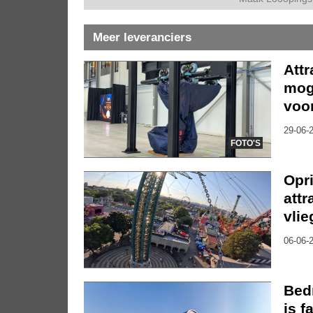
Meer leveranciers
Att
moge
voor
29-06-2
FOTO'S
Opr
attr
vli
06-06-2
Bedr
is f