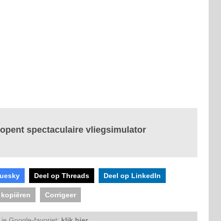
 opent spectaculaire vliegsimulator
luesky
Deel op Threads
Deel op LinkedIn
 kopiëren
Corrigeer
je Google-favoriet:
klik hier