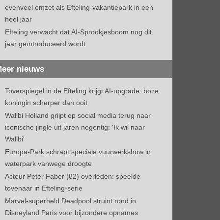
evenveel omzet als Efteling-vakantiepark in een
heel jaar
Efteling verwacht dat AI-Sprookjesboom nog dit
jaar geïntroduceerd wordt
eer nieuws
Toverspiegel in de Efteling krijgt AI-upgrade: boze
koningin scherper dan ooit
Walibi Holland grijpt op social media terug naar
iconische jingle uit jaren negentig: 'Ik wil naar
Walibi'
Europa-Park schrapt speciale vuurwerkshow in
waterpark vanwege droogte
Acteur Peter Faber (82) overleden: speelde
tovenaar in Efteling-serie
Marvel-superheld Deadpool struint rond in
Disneyland Paris voor bijzondere opnames