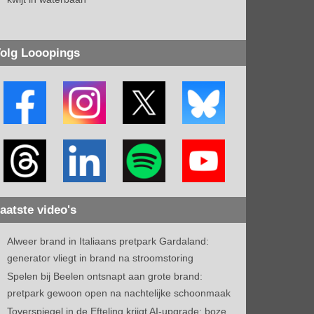
olg Looopings
aatste video's
Alweer brand in Italiaans pretpark Gardaland:
generator vliegt in brand na stroomstoring
Spelen bij Beelen ontsnapt aan grote brand:
pretpark gewoon open na nachtelijke schoonmaak
Toverspiegel in de Efteling krijgt AI-upgrade: boze