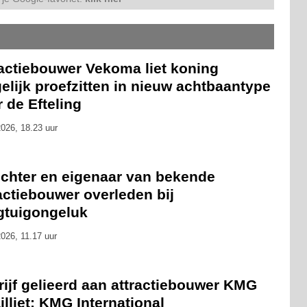
ractiebouwer Vekoma liet koning
lijk proefzitten in nieuw achtbaantype
 de Efteling
026, 18.23 uur
ichter en eigenaar van bekende
actiebouwer overleden bij
egtuigongeluk
026, 11.17 uur
ijf gelieerd aan attractiebouwer KMG
ailliet: KMG International