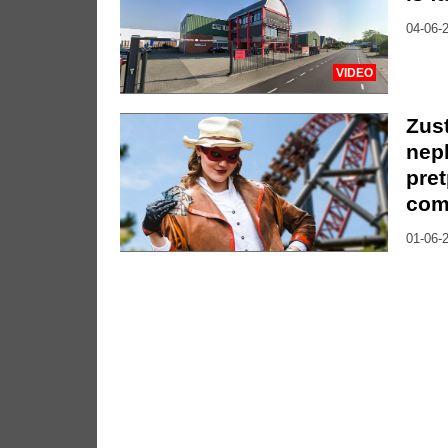
04-06-2
VIDEO
Zust
nep
pre
com
01-06-2