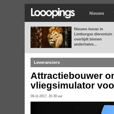
Nieuws
Nieuwe leeuw in
Limburgse dierentuin
overlijdt binnen
anderhalve...
Leveranciers
Attractiebouwer on
vliegsimulator voo
09-11-2017, 20.39 uur