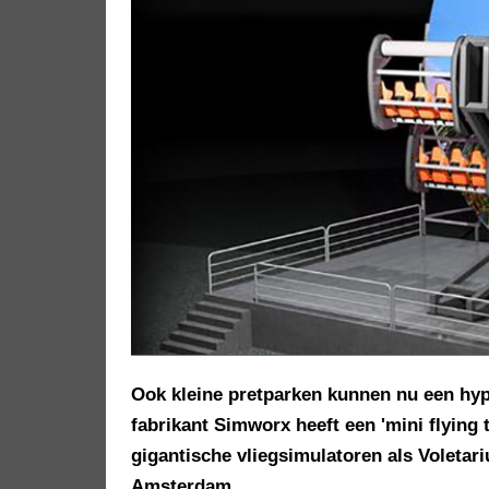
Ook kleine pretparken kunnen nu een hyp
fabrikant Simworx heeft een 'mini flying 
gigantische vliegsimulatoren als Voletari
Amsterdam.