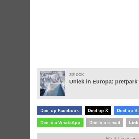
ZIE OOK
Uniek in Europa: pretpark
Deel op Facebook
Deel op X
Deel op B
Deel via WhatsApp
Deel via e-mail
Link
Maak Looopings 