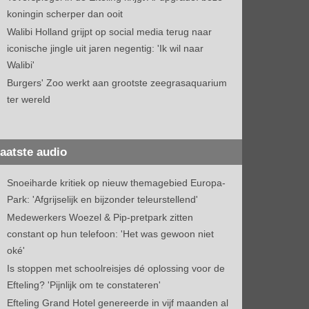
koningin scherper dan ooit
Walibi Holland grijpt op social media terug naar
iconische jingle uit jaren negentig: 'Ik wil naar
Walibi'
Burgers' Zoo werkt aan grootste zeegrasaquarium
ter wereld
aatste audio
Snoeiharde kritiek op nieuw themagebied Europa-
Park: 'Afgrijselijk en bijzonder teleurstellend'
Medewerkers Woezel & Pip-pretpark zitten
constant op hun telefoon: 'Het was gewoon niet
oké'
Is stoppen met schoolreisjes dé oplossing voor de
Efteling? 'Pijnlijk om te constateren'
Efteling Grand Hotel genereerde in vijf maanden al