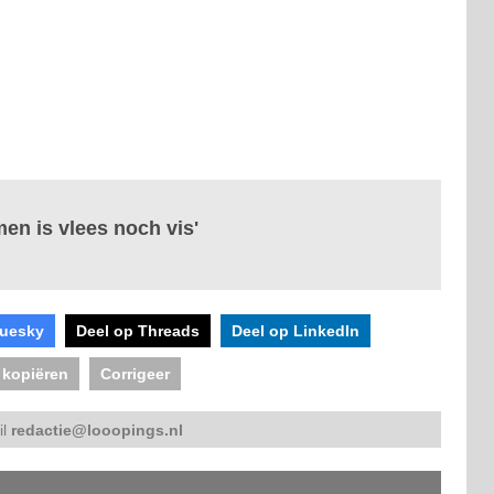
en is vlees noch vis'
luesky
Deel op Threads
Deel op LinkedIn
 kopiëren
Corrigeer
il
redactie@looopings.nl