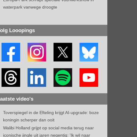
waterpark vanwege droogte
olg Looopings
aatste video's
Toverspiegel in de Efteling krijgt AI-upgrade: boze
koningin scherper dan ooit
Walibi Holland grijpt op social media terug naar
iconische jingle uit jaren negentig: 'Ik wil naar