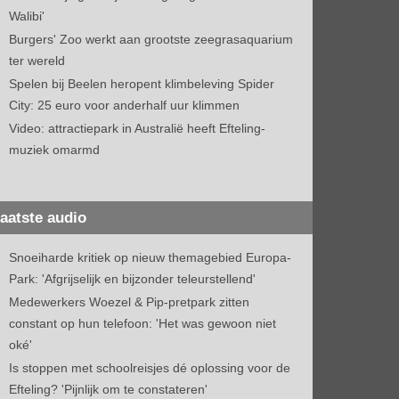
Walibi'
Burgers' Zoo werkt aan grootste zeegrasaquarium
ter wereld
Spelen bij Beelen heropent klimbeleving Spider
City: 25 euro voor anderhalf uur klimmen
Video: attractiepark in Australië heeft Efteling-
muziek omarmd
aatste audio
Snoeiharde kritiek op nieuw themagebied Europa-
Park: 'Afgrijselijk en bijzonder teleurstellend'
Medewerkers Woezel & Pip-pretpark zitten
constant op hun telefoon: 'Het was gewoon niet
oké'
Is stoppen met schoolreisjes dé oplossing voor de
Efteling? 'Pijnlijk om te constateren'