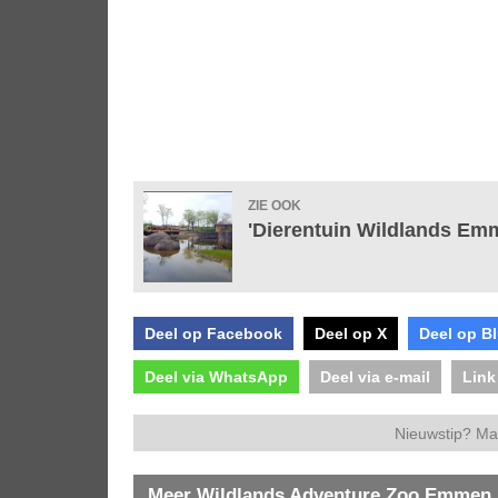
ZIE OOK
'Dierentuin Wildlands Emm
Deel op Facebook
Deel op X
Deel op B
Deel via WhatsApp
Deel via e-mail
Link
Nieuwstip? Ma
Meer Wildlands Adventure Zoo Emmen