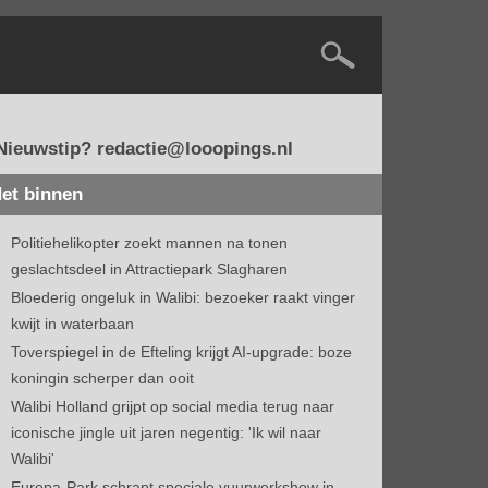
Nieuwstip? redactie@looopings.nl
et binnen
Politiehelikopter zoekt mannen na tonen
geslachtsdeel in Attractiepark Slagharen
Bloederig ongeluk in Walibi: bezoeker raakt vinger
kwijt in waterbaan
Toverspiegel in de Efteling krijgt AI-upgrade: boze
koningin scherper dan ooit
Walibi Holland grijpt op social media terug naar
iconische jingle uit jaren negentig: 'Ik wil naar
Walibi'
Europa-Park schrapt speciale vuurwerkshow in