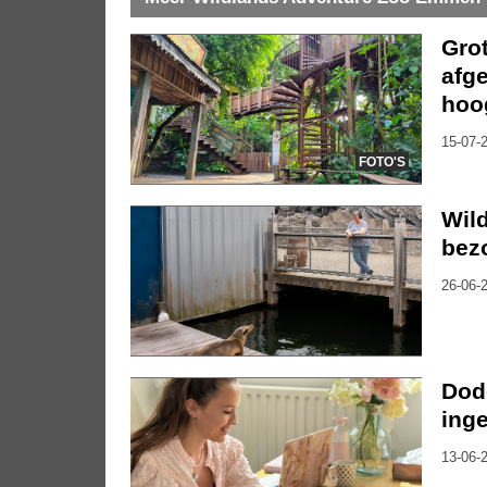
Gro
afg
hoo
15-07-2
FOTO'S
Wil
bez
26-06-2
Dode
inge
13-06-2