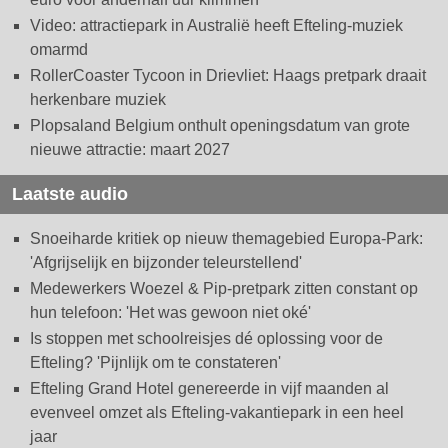
Video: attractiepark in Australië heeft Efteling-muziek
omarmd
RollerCoaster Tycoon in Drievliet: Haags pretpark draait
herkenbare muziek
Plopsaland Belgium onthult openingsdatum van grote
nieuwe attractie: maart 2027
Laatste audio
Snoeiharde kritiek op nieuw themagebied Europa-Park:
'Afgrijselijk en bijzonder teleurstellend'
Medewerkers Woezel & Pip-pretpark zitten constant op
hun telefoon: 'Het was gewoon niet oké'
Is stoppen met schoolreisjes dé oplossing voor de
Efteling? 'Pijnlijk om te constateren'
Efteling Grand Hotel genereerde in vijf maanden al
evenveel omzet als Efteling-vakantiepark in een heel
jaar