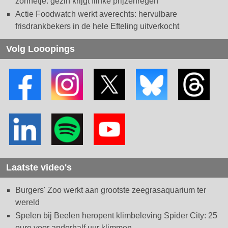
zonnetje: gezin krijgt flinke prijzenregen
Actie Foodwatch werkt averechts: hervulbare
frisdrankbekers in de hele Efteling uitverkocht
Volg Looopings
Laatste video's
Burgers' Zoo werkt aan grootste zeegrasaquarium ter
wereld
Spelen bij Beelen heropent klimbeleving Spider City: 25
euro voor anderhalf uur klimmen