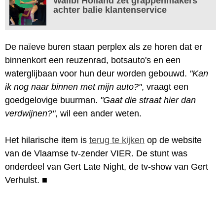
Walibi Holland zet grappenmakers
achter balie klantenservice
De naïeve buren staan perplex als ze horen dat er
binnenkort een reuzenrad, botsauto's en een
waterglijbaan voor hun deur worden gebouwd.
"Kan
ik nog naar binnen met mijn auto?"
, vraagt een
goedgelovige buurman.
"Gaat die straat hier dan
verdwijnen?"
, wil een ander weten.
Het hilarische item is
terug te kijken
op de website
van de Vlaamse tv-zender VIER. De stunt was
onderdeel van Gert Late Night, de tv-show van Gert
Verhulst.
■