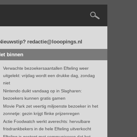
Nieuwstip? redactie@looopings.nl
et binnen
Verwachte bezoekersaantallen Efteling weer
uitgelekt: vrijdag wordt een drukke dag, zondag
niet
Nintendo duikt vandaag op in Slagharen:
bezoekers kunnen gratis gamen
Movie Park zet veertig miljoenste bezoeker in het
zonnetje: gezin krijgt flinke prijzenregen
Actie Foodwatch werkt averechts: hervulbare
frisdrankbekers in de hele Efteling uitverkocht
Efteling is gestopt met communiceren dat het