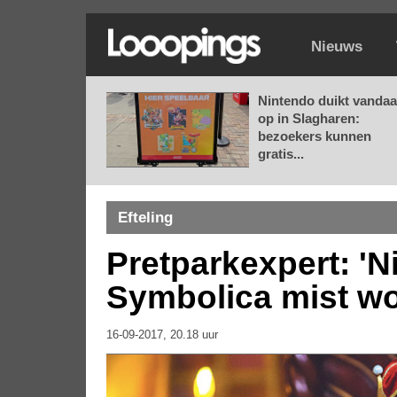
Nieuws
Nintendo duikt vanda
op in Slagharen:
bezoekers kunnen
gratis...
Efteling
Pretparkexpert: 'N
Symbolica mist w
16-09-2017, 20.18 uur