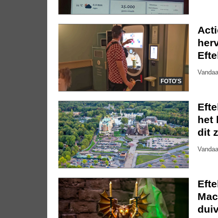
Act
herv
Efte
Vandaa
FOTO'S
Eft
het 
dit 
Vandaa
Eft
Mac
dui