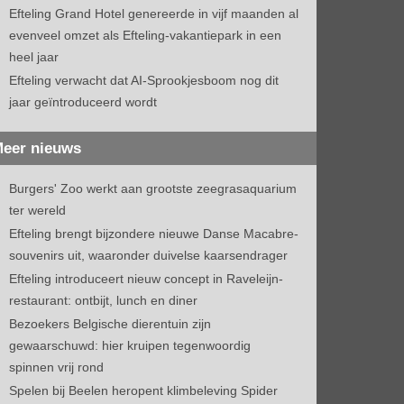
Efteling Grand Hotel genereerde in vijf maanden al
evenveel omzet als Efteling-vakantiepark in een
heel jaar
Efteling verwacht dat AI-Sprookjesboom nog dit
jaar geïntroduceerd wordt
eer nieuws
Burgers' Zoo werkt aan grootste zeegrasaquarium
ter wereld
Efteling brengt bijzondere nieuwe Danse Macabre-
souvenirs uit, waaronder duivelse kaarsendrager
Efteling introduceert nieuw concept in Raveleijn-
restaurant: ontbijt, lunch en diner
Bezoekers Belgische dierentuin zijn
gewaarschuwd: hier kruipen tegenwoordig
spinnen vrij rond
Spelen bij Beelen heropent klimbeleving Spider