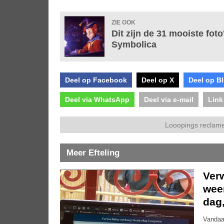
ZIE OOK
Dit zijn de 31 mooiste foto
Symbolica
Deel op Facebook
Deel op X
Deel op B
Deel via WhatsApp
Deel via e-mail
Link
Looopings reclame
Meer Efteling
Ver
weer
dag
Vandaa