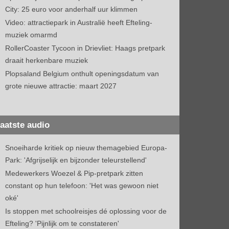
City: 25 euro voor anderhalf uur klimmen
Video: attractiepark in Australië heeft Efteling-
muziek omarmd
RollerCoaster Tycoon in Drievliet: Haags pretpark
draait herkenbare muziek
Plopsaland Belgium onthult openingsdatum van
grote nieuwe attractie: maart 2027
aatste audio
Snoeiharde kritiek op nieuw themagebied Europa-
Park: 'Afgrijselijk en bijzonder teleurstellend'
Medewerkers Woezel & Pip-pretpark zitten
constant op hun telefoon: 'Het was gewoon niet
oké'
Is stoppen met schoolreisjes dé oplossing voor de
Efteling? 'Pijnlijk om te constateren'