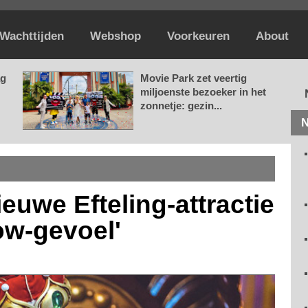
Wachttijden
Webshop
Voorkeuren
About
ag
Movie Park zet veertig
miljoenste bezoeker in het
zonnetje: gezin...
N
ieuwe Efteling-attractie
ow-gevoel'