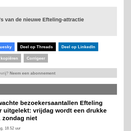
's van de nieuwe Efteling-attractie
luesky
Deel op Threads
Deel op LinkedIn
 kopiëren
Corrigeer
vrij?
Neem een abonnement
wachte bezoekersaantallen Efteling
 uitgelekt: vrijdag wordt een drukke
, zondag niet
g, 18.52 uur