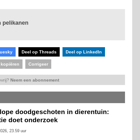
n pelikanen
luesky
Deel op Threads
Deel op LinkedIn
 kopiëren
Corrigeer
vrij?
Neem een abonnement
ilope doodgeschoten in dierentuin:
tie doet onderzoek
026, 23.59 uur