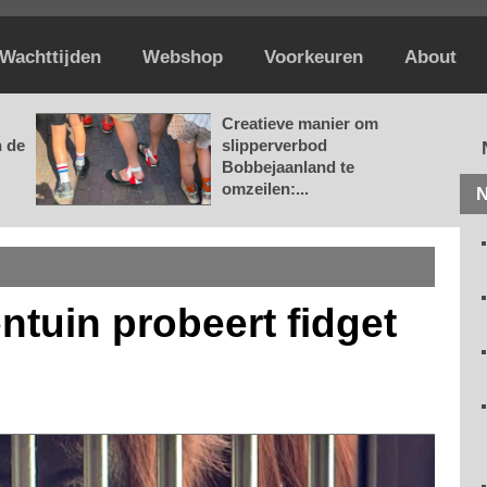
Wachttijden
Webshop
Voorkeuren
About
Creatieve manier om
n de
slipperverbod
Bobbejaanland te
omzeilen:...
N
entuin probeert fidget