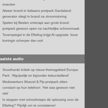
insecten
Alweer brand in Italiaans pretpark Gardaland:
generator vliegt in brand na stroomstoring
Spelen bij Beelen ontsnapt aan grote brand:
pretpark gewoon open na nachtelijke schoonmaak
Toverspiegel in de Efteling krijgt AI-upgrade: boze
koningin scherper dan ooit
aatste audio
Snoeiharde kritiek op nieuw themagebied Europa-
Park: 'Afgrijselijk en bijzonder teleurstellend'
Medewerkers Woezel & Pip-pretpark zitten
constant op hun telefoon: 'Het was gewoon niet
oké'
Is stoppen met schoolreisjes dé oplossing voor de
Efteling? 'Pijnlijk om te constateren'