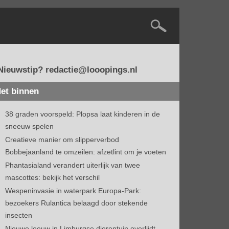
Nieuwstip? redactie@looopings.nl
et binnen
38 graden voorspeld: Plopsa laat kinderen in de
sneeuw spelen
Creatieve manier om slipperverbod
Bobbejaanland te omzeilen: afzetlint om je voeten
Phantasialand verandert uiterlijk van twee
mascottes: bekijk het verschil
Wespeninvasie in waterpark Europa-Park:
bezoekers Rulantica belaagd door stekende
insecten
Nieuwe leeuw in Limburgse dierentuin overlijdt