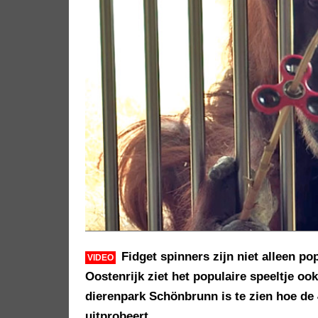
Fidget spinners zijn niet alleen po
VIDEO
Oostenrijk ziet het populaire speeltje oo
dierenpark Schönbrunn is te zien hoe de 
uitprobeert.