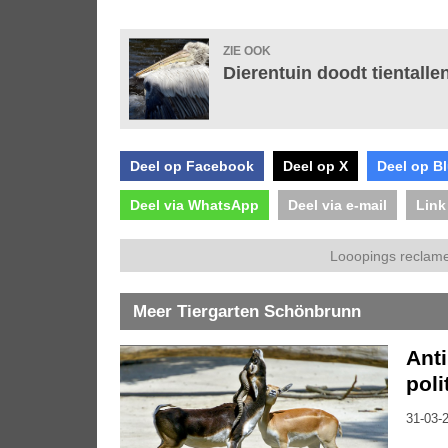
ZIE OOK
Dierentuin doodt tientalle
Deel op Facebook
Deel op X
Deel op B
Deel via WhatsApp
Deel via e-mail
Link
Looopings reclame
Meer Tiergarten Schönbrunn
Ant
poli
31-03-2