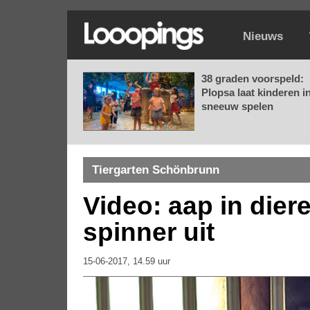
Nieuws
38 graden voorspeld:
Plopsa laat kinderen i
sneeuw spelen
Tiergarten Schönbrunn
Video: aap in dier
spinner uit
15-06-2017, 14.59 uur