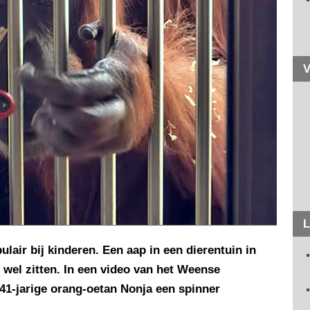
V
L
pulair bij kinderen. Een aap in een dierentuin in
k wel zitten. In een video van het Weense
41-jarige orang-oetan Nonja een spinner