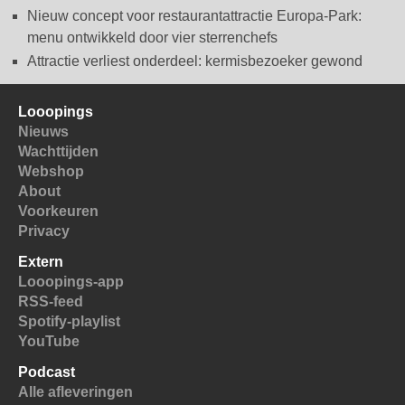
Nieuw concept voor restaurantattractie Europa-Park:
menu ontwikkeld door vier sterrenchefs
Attractie verliest onderdeel: kermisbezoeker gewond
Looopings
Nieuws
Wachttijden
Webshop
About
Voorkeuren
Privacy
Extern
Looopings-app
RSS-feed
Spotify-playlist
YouTube
Podcast
Alle afleveringen