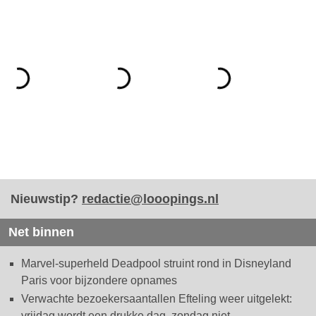
Nieuwstip?
redactie@looopings.nl
Net binnen
Marvel-superheld Deadpool struint rond in Disneyland
Paris voor bijzondere opnames
Verwachte bezoekersaantallen Efteling weer uitgelekt:
vrijdag wordt een drukke dag, zondag niet