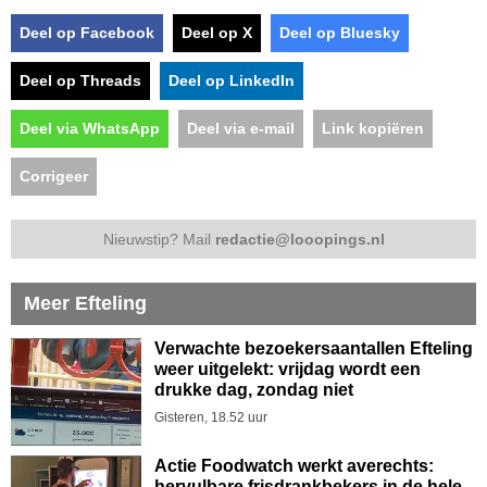
Deel op Facebook
Deel op X
Deel op Bluesky
Deel op Threads
Deel op LinkedIn
Deel via WhatsApp
Deel via e-mail
Link kopiëren
Corrigeer
Nieuwstip? Mail
redactie@looopings.nl
Meer Efteling
Verwachte bezoekersaantallen Efteling
weer uitgelekt: vrijdag wordt een
drukke dag, zondag niet
Gisteren, 18.52 uur
Actie Foodwatch werkt averechts:
hervulbare frisdrankbekers in de hele