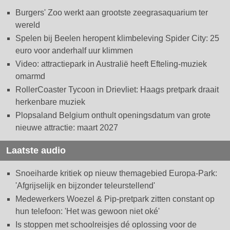
Burgers' Zoo werkt aan grootste zeegrasaquarium ter
wereld
Spelen bij Beelen heropent klimbeleving Spider City: 25
euro voor anderhalf uur klimmen
Video: attractiepark in Australië heeft Efteling-muziek
omarmd
RollerCoaster Tycoon in Drievliet: Haags pretpark draait
herkenbare muziek
Plopsaland Belgium onthult openingsdatum van grote
nieuwe attractie: maart 2027
Laatste audio
Snoeiharde kritiek op nieuw themagebied Europa-Park:
'Afgrijselijk en bijzonder teleurstellend'
Medewerkers Woezel & Pip-pretpark zitten constant op
hun telefoon: 'Het was gewoon niet oké'
Is stoppen met schoolreisjes dé oplossing voor de