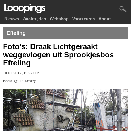
Nieuws
Wachttijden
Webshop
Voorkeuren
About
Efteling
Foto's: Draak Lichtgeraakt
weggevlogen uit Sprookjesbos
Efteling
10-01-2017, 15.27 uur
Beeld: @Eftelwesley