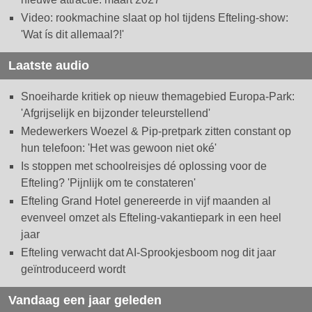
Video: rookmachine slaat op hol tijdens Efteling-show:
'Wat ís dit allemaal?!'
Laatste audio
Snoeiharde kritiek op nieuw themagebied Europa-Park:
'Afgrijselijk en bijzonder teleurstellend'
Medewerkers Woezel & Pip-pretpark zitten constant op
hun telefoon: 'Het was gewoon niet oké'
Is stoppen met schoolreisjes dé oplossing voor de
Efteling? 'Pijnlijk om te constateren'
Efteling Grand Hotel genereerde in vijf maanden al
evenveel omzet als Efteling-vakantiepark in een heel
jaar
Efteling verwacht dat AI-Sprookjesboom nog dit jaar
geïntroduceerd wordt
Vandaag een jaar geleden