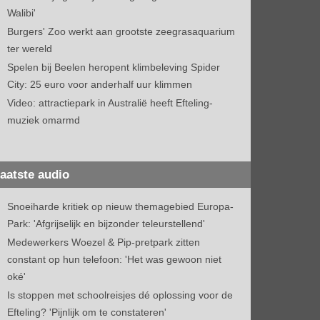
Walibi'
Burgers' Zoo werkt aan grootste zeegrasaquarium
ter wereld
Spelen bij Beelen heropent klimbeleving Spider
City: 25 euro voor anderhalf uur klimmen
Video: attractiepark in Australië heeft Efteling-
muziek omarmd
aatste audio
Snoeiharde kritiek op nieuw themagebied Europa-
Park: 'Afgrijselijk en bijzonder teleurstellend'
Medewerkers Woezel & Pip-pretpark zitten
constant op hun telefoon: 'Het was gewoon niet
oké'
Is stoppen met schoolreisjes dé oplossing voor de
Efteling? 'Pijnlijk om te constateren'