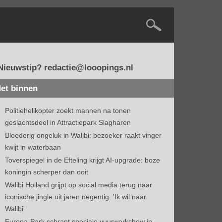
Nieuwstip? redactie@looopings.nl
et binnen
Politiehelikopter zoekt mannen na tonen
geslachtsdeel in Attractiepark Slagharen
Bloederig ongeluk in Walibi: bezoeker raakt vinger
kwijt in waterbaan
Toverspiegel in de Efteling krijgt AI-upgrade: boze
koningin scherper dan ooit
Walibi Holland grijpt op social media terug naar
iconische jingle uit jaren negentig: 'Ik wil naar
Walibi'
Europa-Park schrapt speciale vuurwerkshow in