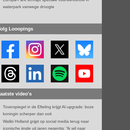
waterpark vanwege droogte
olg Looopings
aatste video's
Toverspiegel in de Efteling krijgt AI-upgrade: boze
koningin scherper dan ooit
Walibi Holland grijpt op social media terug naar
iconische jingle uit jaren negentig: 'Ik wil naar