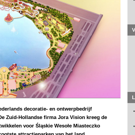
V
L
ederlands decoratie- en ontwerpbedrijf
De Zuid-Hollandse firma Jora Vision kreeg de
twikkelen voor Śląskie Wesołe Miasteczko
ootste attractieparken van het land.