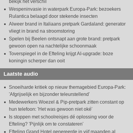
bekijk het verschil
Wespeninvasie in waterpark Europa-Park: bezoekers
Rulantica belaagd door stekende insecten
Alweer brand in Italiaans pretpark Gardaland: generator
vliegt in brand na stroomstoring
Spelen bij Beelen ontsnapt aan grote brand: pretpark
gewoon open na nachtelijke schoonmaak
Toverspiegel in de Efteling krijgt AI-upgrade: boze
koningin scherper dan ooit
Laatste audio
Snoeiharde kritiek op nieuw themagebied Europa-Park:
'Afgrijselijk en bijzonder teleurstellend'
Medewerkers Woezel & Pip-pretpark zitten constant op
hun telefoon: 'Het was gewoon niet oké'
Is stoppen met schoolreisjes dé oplossing voor de
Efteling? 'Pijnlijk om te constateren'
Efteling Grand Hotel genereerde in vijf maanden al