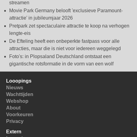
streamen
Movie Park Germany belooft 'exclusieve Paramount-
attractie' in jubileumjaar 2026
Pretpark zet spectaculaire attractie te koop na verhogen
lengte-eis
De Efteling heeft een onbeperkte fastpass voor alle
attracties, maar die is niet voor iedereen weggelegd
Foto's: in Plopsaland Deutschland ontstaat een
gigantische rotsformatie in de vorm van een wolf
Looopings
Nieuws
Wachttijden
Webshop
About
Voorkeuren
Privacy
Extern