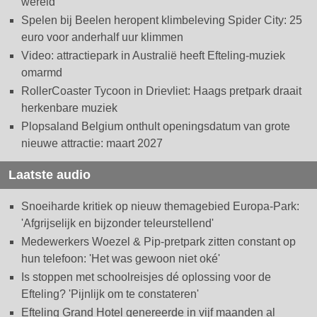
wereld
Spelen bij Beelen heropent klimbeleving Spider City: 25
euro voor anderhalf uur klimmen
Video: attractiepark in Australië heeft Efteling-muziek
omarmd
RollerCoaster Tycoon in Drievliet: Haags pretpark draait
herkenbare muziek
Plopsaland Belgium onthult openingsdatum van grote
nieuwe attractie: maart 2027
Laatste audio
Snoeiharde kritiek op nieuw themagebied Europa-Park:
'Afgrijselijk en bijzonder teleurstellend'
Medewerkers Woezel & Pip-pretpark zitten constant op
hun telefoon: 'Het was gewoon niet oké'
Is stoppen met schoolreisjes dé oplossing voor de
Efteling? 'Pijnlijk om te constateren'
Efteling Grand Hotel genereerde in vijf maanden al