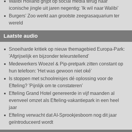
Walibi Holland grijpt op social media terug naar
iconische jingle uit jaren negentig: 'Ik wil naar Walibi'
Burgers' Zoo werkt aan grootste zeegrasaquarium ter
wereld
Laatste audio
Snoeiharde kritiek op nieuw themagebied Europa-Park:
'Afgrijselijk en bijzonder teleurstellend'
Medewerkers Woezel & Pip-pretpark zitten constant op
hun telefoon: 'Het was gewoon niet oké'
Is stoppen met schoolreisjes dé oplossing voor de
Efteling? 'Pijnlijk om te constateren'
Efteling Grand Hotel genereerde in vijf maanden al
evenveel omzet als Efteling-vakantiepark in een heel
jaar
Efteling verwacht dat AI-Sprookjesboom nog dit jaar
geïntroduceerd wordt