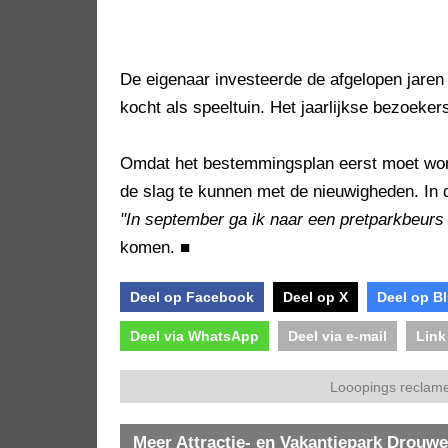
De eigenaar investeerde de afgelopen jaren 
kocht als speeltuin. Het jaarlijkse bezoeke
Omdat het bestemmingsplan eerst moet wor
de slag te kunnen met de nieuwigheden. In de
"In september ga ik naar een pretparkbeurs 
komen.
■
Deel op Facebook
Deel op X
Deel op B
Deel via WhatsApp
Deel via e-mail
Link
Looopings reclame
Meer Attractie- en Vakantiepark Drouw