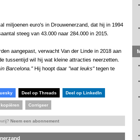
al miljoenen euro's in Drouwenerzand, dat hij in 1994
rsaantal steeg van 43.000 naar 284.000 in 2015.
den aangepast, verwacht Van der Linde in 2018 aan
M
 tussentijd wil hij wat kleine attracties neerzetten.
in Barcelona."
Hij hoopt daar
"wat leuks"
tegen te
luesky
Deel op Threads
Deel op LinkedIn
 kopiëren
Corrigeer
vrij?
Neem een abonnement
enerzand