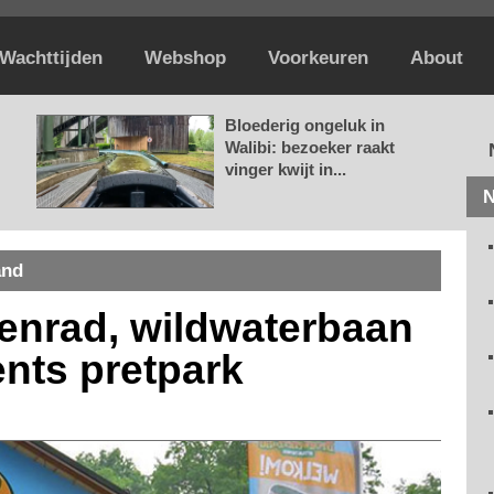
Wachttijden
Webshop
Voorkeuren
About
Bloederig ongeluk in
Walibi: bezoeker raakt
vinger kwijt in...
N
and
enrad, wildwaterbaan
ents pretpark