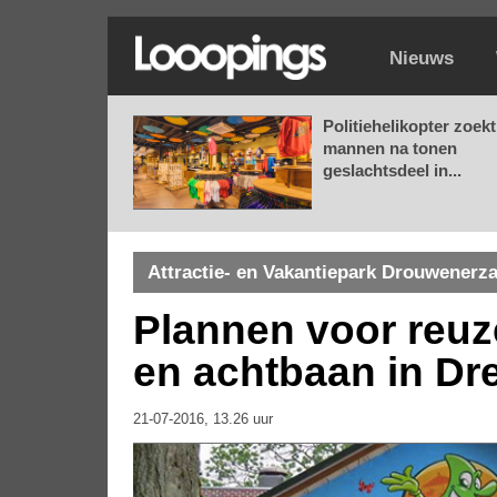
Nieuws
Politiehelikopter zoekt
mannen na tonen
geslachtsdeel in...
Attractie- en Vakantiepark Drouwenerz
Plannen voor reuz
en achtbaan in Dr
21-07-2016, 13.26 uur