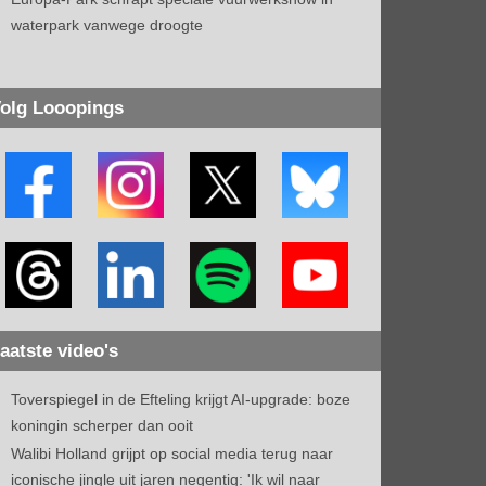
waterpark vanwege droogte
olg Looopings
aatste video's
Toverspiegel in de Efteling krijgt AI-upgrade: boze
koningin scherper dan ooit
Walibi Holland grijpt op social media terug naar
iconische jingle uit jaren negentig: 'Ik wil naar