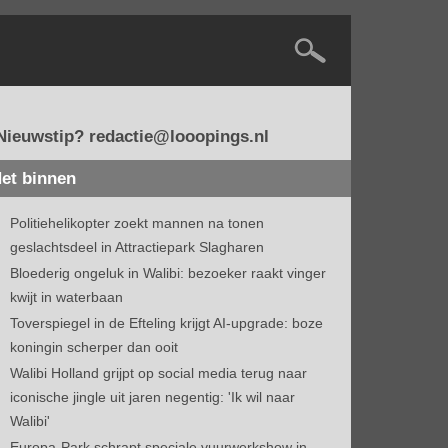
Nieuwstip? redactie@looopings.nl
et binnen
Politiehelikopter zoekt mannen na tonen
geslachtsdeel in Attractiepark Slagharen
Bloederig ongeluk in Walibi: bezoeker raakt vinger
kwijt in waterbaan
Toverspiegel in de Efteling krijgt AI-upgrade: boze
koningin scherper dan ooit
Walibi Holland grijpt op social media terug naar
iconische jingle uit jaren negentig: 'Ik wil naar
Walibi'
Europa-Park schrapt speciale vuurwerkshow in