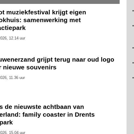
t muziekfestival krijgt eigen
okhuis: samenwerking met
actiepark
026, 12.14 uur
uwenerzand grijpt terug naar oud logo
r nieuwe souvenirs
026, 11.36 uur
is de nieuwste achtbaan van
rland: family coaster in Drents
tpark
026, 15.04 uur