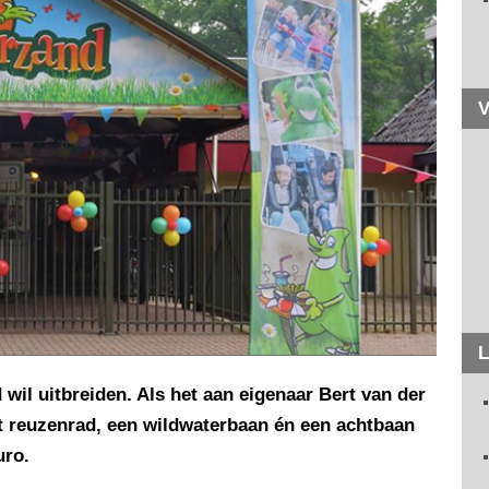
V
L
wil uitbreiden. Als het aan eigenaar Bert van der
ot reuzenrad, een wildwaterbaan én een achtbaan
uro.