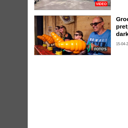
VIDEO
Groo
pre
dark
15-04-2
FOTO'S