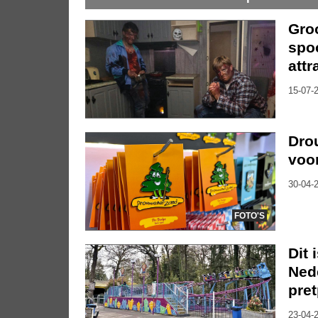
Groo
spo
attr
15-07-2
Dro
voo
30-04-2
FOTO'S
Dit 
Nede
pre
23-04-2