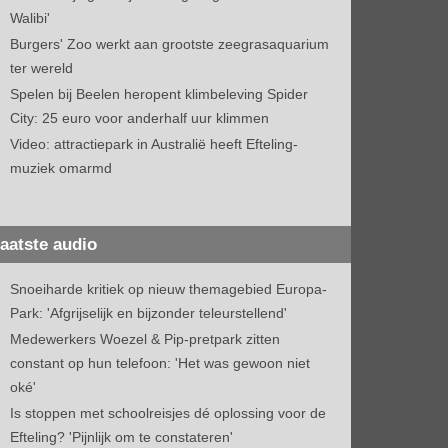
Walibi'
Burgers' Zoo werkt aan grootste zeegrasaquarium
ter wereld
Spelen bij Beelen heropent klimbeleving Spider
City: 25 euro voor anderhalf uur klimmen
Video: attractiepark in Australië heeft Efteling-
muziek omarmd
aatste audio
Snoeiharde kritiek op nieuw themagebied Europa-
Park: 'Afgrijselijk en bijzonder teleurstellend'
Medewerkers Woezel & Pip-pretpark zitten
constant op hun telefoon: 'Het was gewoon niet
oké'
Is stoppen met schoolreisjes dé oplossing voor de
Efteling? 'Pijnlijk om te constateren'