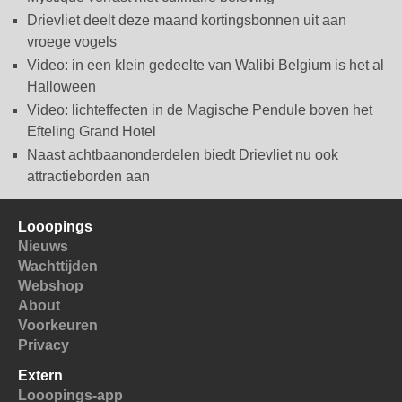
Drievliet deelt deze maand kortingsbonnen uit aan
vroege vogels
Video: in een klein gedeelte van Walibi Belgium is het al
Halloween
Video: lichteffecten in de Magische Pendule boven het
Efteling Grand Hotel
Naast achtbaanonderdelen biedt Drievliet nu ook
attractieborden aan
Looopings
Nieuws
Wachttijden
Webshop
About
Voorkeuren
Privacy
Extern
Looopings-app