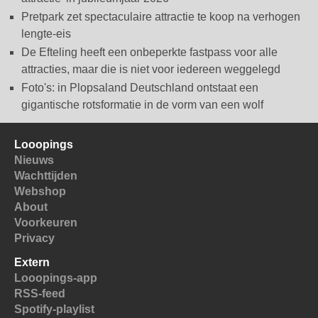
Pretpark zet spectaculaire attractie te koop na verhogen
lengte-eis
De Efteling heeft een onbeperkte fastpass voor alle
attracties, maar die is niet voor iedereen weggelegd
Foto's: in Plopsaland Deutschland ontstaat een
gigantische rotsformatie in de vorm van een wolf
Looopings
Nieuws
Wachttijden
Webshop
About
Voorkeuren
Privacy
Extern
Looopings-app
RSS-feed
Spotify-playlist