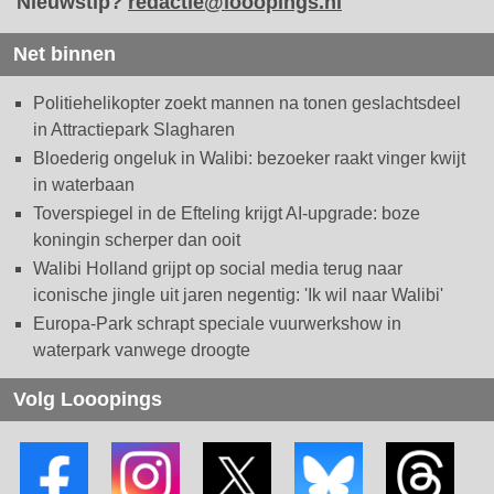
Nieuwstip?
redactie@looopings.nl
Net binnen
Politiehelikopter zoekt mannen na tonen geslachtsdeel
in Attractiepark Slagharen
Bloederig ongeluk in Walibi: bezoeker raakt vinger kwijt
in waterbaan
Toverspiegel in de Efteling krijgt AI-upgrade: boze
koningin scherper dan ooit
Walibi Holland grijpt op social media terug naar
iconische jingle uit jaren negentig: 'Ik wil naar Walibi'
Europa-Park schrapt speciale vuurwerkshow in
waterpark vanwege droogte
Volg Looopings