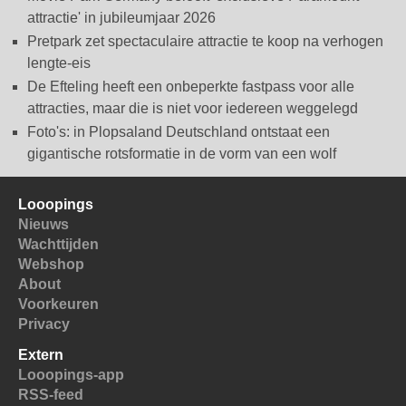
attractie' in jubileumjaar 2026
Pretpark zet spectaculaire attractie te koop na verhogen
lengte-eis
De Efteling heeft een onbeperkte fastpass voor alle
attracties, maar die is niet voor iedereen weggelegd
Foto's: in Plopsaland Deutschland ontstaat een
gigantische rotsformatie in de vorm van een wolf
Looopings
Nieuws
Wachttijden
Webshop
About
Voorkeuren
Privacy
Extern
Looopings-app
RSS-feed