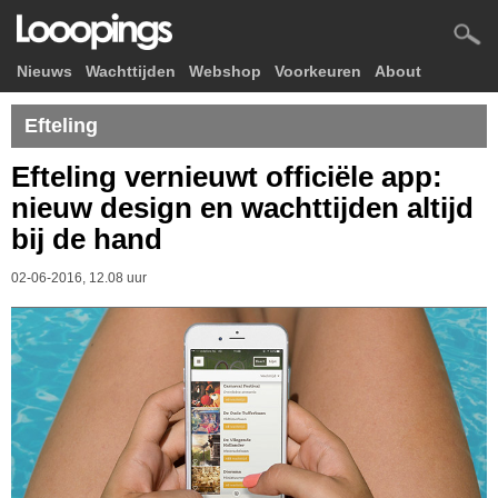
Nieuws
Wachttijden
Webshop
Voorkeuren
About
Efteling
Efteling vernieuwt officiële app:
nieuw design en wachttijden altijd
bij de hand
02-06-2016, 12.08 uur