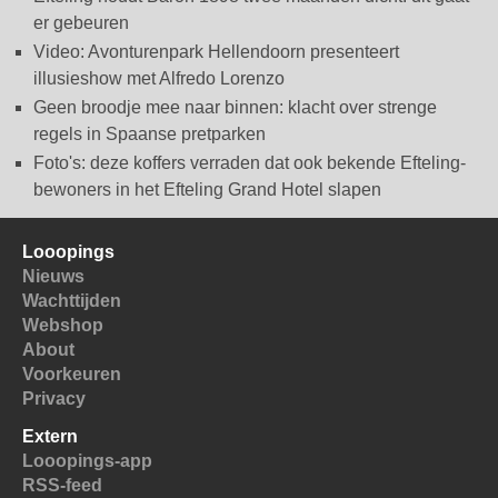
er gebeuren
Video: Avonturenpark Hellendoorn presenteert
illusieshow met Alfredo Lorenzo
Geen broodje mee naar binnen: klacht over strenge
regels in Spaanse pretparken
Foto's: deze koffers verraden dat ook bekende Efteling-
bewoners in het Efteling Grand Hotel slapen
Looopings
Nieuws
Wachttijden
Webshop
About
Voorkeuren
Privacy
Extern
Looopings-app
RSS-feed