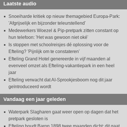
Laatste audio
Snoeiharde kritiek op nieuw themagebied Europa-Park:
'Afgrijselijk en bijzonder teleurstellend'
Medewerkers Woezel & Pip-pretpark zitten constant op
hun telefoon: 'Het was gewoon niet oké'
Is stoppen met schoolreisjes dé oplossing voor de
Efteling? 'Pijnlijk om te constateren'
Efteling Grand Hotel genereerde in vijf maanden al
evenveel omzet als Efteling-vakantiepark in een heel
jaar
Efteling verwacht dat AI-Sprookjesboom nog dit jaar
geïntroduceerd wordt
Vandaag een jaar geleden
Waterpark Slagharen gaat weer open op dagen dat het
pretpark gesloten is
Efteling houdt Baron 1898 twee maanden dicht: dit gaat