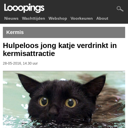
Nieuws
Wachttijden
Webshop
Voorkeuren
About
Kermis
Hulpeloos jong katje verdrinkt in
kermisattractie
28-05-2016, 14.30 uur