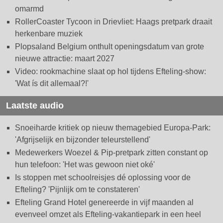
omarmd
RollerCoaster Tycoon in Drievliet: Haags pretpark draait
herkenbare muziek
Plopsaland Belgium onthult openingsdatum van grote
nieuwe attractie: maart 2027
Video: rookmachine slaat op hol tijdens Efteling-show:
'Wat ís dit allemaal?!'
Laatste audio
Snoeiharde kritiek op nieuw themagebied Europa-Park:
'Afgrijselijk en bijzonder teleurstellend'
Medewerkers Woezel & Pip-pretpark zitten constant op
hun telefoon: 'Het was gewoon niet oké'
Is stoppen met schoolreisjes dé oplossing voor de
Efteling? 'Pijnlijk om te constateren'
Efteling Grand Hotel genereerde in vijf maanden al
evenveel omzet als Efteling-vakantiepark in een heel