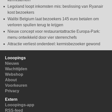
Legoland loopt inkomsten mis: beslissing van Ryanair
kost bezoekers
Walibi Belgium laat bezoekers 145 euro betalen om
verloren spullen terug te krijgen
Nieuw concept voor restaurantattractie Europa-Park:
menu ontwikkeld door vier sterrenchefs
Attractie verliest onderdeel: kermisbezoeker gewond
Looopings
Nieuws
Wachttijden
Webshop
About
Voorkeuren
Privacy
Extern
Looopings-app
RSS-feed