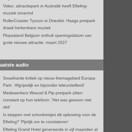
Video: attractiepark in Australië heeft Efteling-
muziek omarmd
RollerCoaster Tycoon in Drievliet: Haags pretpark
draait herkenbare muziek
Plopsaland Belgium onthult openingsdatum van
grote nieuwe attractie: maart 2027
aatste audio
Snoeiharde kritiek op nieuw themagebied Europa-
Park: 'Afgrijselijk en bijzonder teleurstellend'
Medewerkers Woezel & Pip-pretpark zitten
constant op hun telefoon: 'Het was gewoon niet
oké'
Is stoppen met schoolreisjes dé oplossing voor de
Efteling? 'Pijnlijk om te constateren'
Efteling Grand Hotel genereerde in vijf maanden al