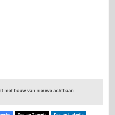
nt met bouw van nieuwe achtbaan
luesky
Deel op Threads
Deel op LinkedIn