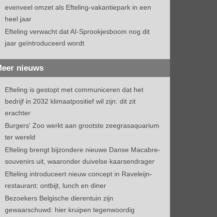
evenveel omzet als Efteling-vakantiepark in een
heel jaar
Efteling verwacht dat AI-Sprookjesboom nog dit
jaar geïntroduceerd wordt
eer nieuws
Efteling is gestopt met communiceren dat het
bedrijf in 2032 klimaatpositief wil zijn: dit zit
erachter
Burgers' Zoo werkt aan grootste zeegrasaquarium
ter wereld
Efteling brengt bijzondere nieuwe Danse Macabre-
souvenirs uit, waaronder duivelse kaarsendrager
Efteling introduceert nieuw concept in Raveleijn-
restaurant: ontbijt, lunch en diner
Bezoekers Belgische dierentuin zijn
gewaarschuwd: hier kruipen tegenwoordig