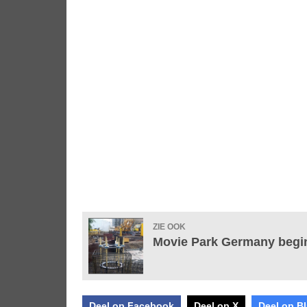
ZIE OOK
Movie Park Germany begi
Deel op Facebook
Deel op X
Deel op B