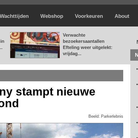
Wachttijden
Webshop
Voorkeuren
About
Verwachte
in
bezoekersaantallen
..
Efteling weer uitgelekt:
vrijdag...
N
ny stampt nieuwe
rond
Beeld: Parkerlebnis