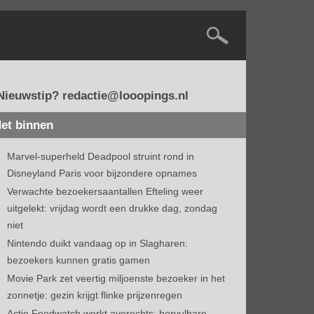
Nieuwstip? redactie@looopings.nl
et binnen
Marvel-superheld Deadpool struint rond in
Disneyland Paris voor bijzondere opnames
Verwachte bezoekersaantallen Efteling weer
uitgelekt: vrijdag wordt een drukke dag, zondag
niet
Nintendo duikt vandaag op in Slagharen:
bezoekers kunnen gratis gamen
Movie Park zet veertig miljoenste bezoeker in het
zonnetje: gezin krijgt flinke prijzenregen
Actie Foodwatch werkt averechts: hervulbare