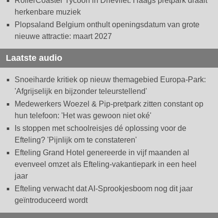
RollerCoaster Tycoon in Drievliet: Haags pretpark draait
herkenbare muziek
Plopsaland Belgium onthult openingsdatum van grote
nieuwe attractie: maart 2027
Laatste audio
Snoeiharde kritiek op nieuw themagebied Europa-Park:
'Afgrijselijk en bijzonder teleurstellend'
Medewerkers Woezel & Pip-pretpark zitten constant op
hun telefoon: 'Het was gewoon niet oké'
Is stoppen met schoolreisjes dé oplossing voor de
Efteling? 'Pijnlijk om te constateren'
Efteling Grand Hotel genereerde in vijf maanden al
evenveel omzet als Efteling-vakantiepark in een heel
jaar
Efteling verwacht dat AI-Sprookjesboom nog dit jaar
geïntroduceerd wordt