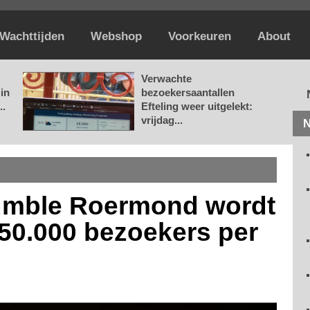
Wachttijden
Webshop
Voorkeuren
About
Verwachte
in
bezoekersaantallen
..
Efteling weer uitgelekt:
vrijdag...
N
 Yumble Roermond wordt
'250.000 bezoekers per