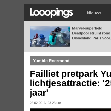
Nieuws
Marvel-superheld
Deadpool struint rond 
Disneyland Paris voor.
Yumble Roermond
Failliet pretpark
lichtjesattractie: 
jaar'
26-02-2016, 23.23 uur