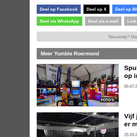
Deel op Facebook
Deel op X
Deel op B
Deel via WhatsApp
Deel via e-mail
Link
Nieuwstip? Ma
Meer Yumble Roermond
Spul
op 
05-07-2
FOTO'S
Vijf
er m
25-03-2