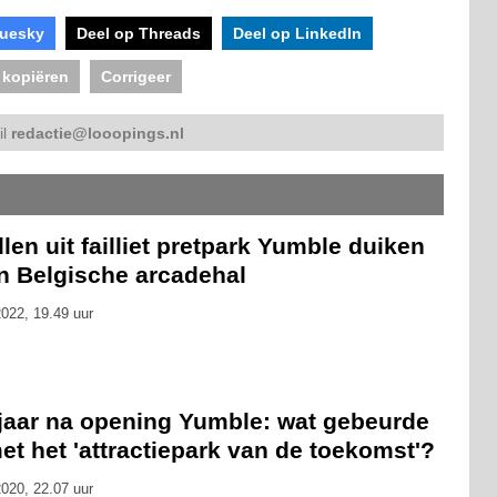
luesky
Deel op Threads
Deel op LinkedIn
 kopiëren
Corrigeer
il
redactie@looopings.nl
len uit failliet pretpark Yumble duiken
in Belgische arcadehal
022, 19.49 uur
 jaar na opening Yumble: wat gebeurde
et het 'attractiepark van de toekomst'?
020, 22.07 uur