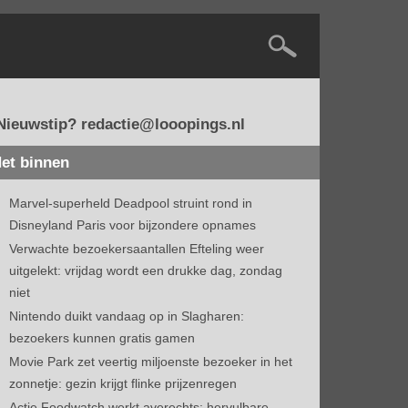
Nieuwstip? redactie@looopings.nl
et binnen
Marvel-superheld Deadpool struint rond in
Disneyland Paris voor bijzondere opnames
Verwachte bezoekersaantallen Efteling weer
uitgelekt: vrijdag wordt een drukke dag, zondag
niet
Nintendo duikt vandaag op in Slagharen:
bezoekers kunnen gratis gamen
Movie Park zet veertig miljoenste bezoeker in het
zonnetje: gezin krijgt flinke prijzenregen
Actie Foodwatch werkt averechts: hervulbare