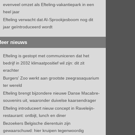
evenveel omzet als Efteling-vakantiepark in een
heel jaar
Efteling verwacht dat AI-Sprookjesboom nog dit
jaar geïntroduceerd wordt
eer nieuws
Efteling is gestopt met communiceren dat het
bedrijf in 2032 klimaatpositief wil zijn: dit zit
erachter
Burgers' Zoo werkt aan grootste zeegrasaquarium
ter wereld
Efteling brengt bijzondere nieuwe Danse Macabre-
souvenirs uit, waaronder duivelse kaarsendrager
Efteling introduceert nieuw concept in Raveleijn-
restaurant: ontbijt, lunch en diner
Bezoekers Belgische dierentuin zijn
gewaarschuwd: hier kruipen tegenwoordig