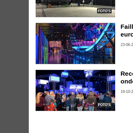
FOTO'S
Fail
eur
23-06-2
Reco
ond
19-10-2
FOTO'S