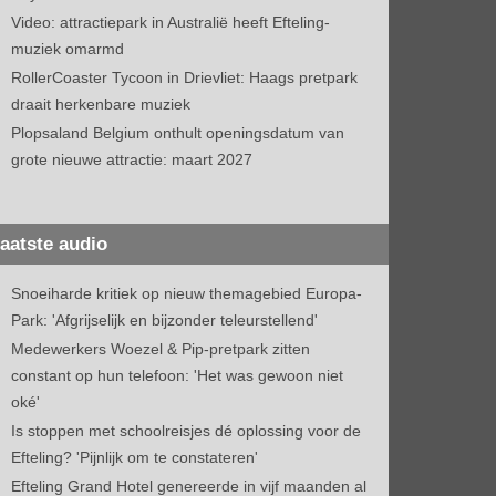
Video: attractiepark in Australië heeft Efteling-
muziek omarmd
RollerCoaster Tycoon in Drievliet: Haags pretpark
draait herkenbare muziek
Plopsaland Belgium onthult openingsdatum van
grote nieuwe attractie: maart 2027
aatste audio
Snoeiharde kritiek op nieuw themagebied Europa-
Park: 'Afgrijselijk en bijzonder teleurstellend'
Medewerkers Woezel & Pip-pretpark zitten
constant op hun telefoon: 'Het was gewoon niet
oké'
Is stoppen met schoolreisjes dé oplossing voor de
Efteling? 'Pijnlijk om te constateren'
Efteling Grand Hotel genereerde in vijf maanden al