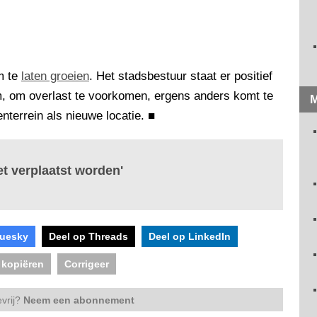
m te
laten groeien
. Het stadsbestuur staat er positief
m, om overlast te voorkomen, ergens anders komt te
M
nterrein als nieuwe locatie.
■
oet verplaatst worden'
luesky
Deel op Threads
Deel op LinkedIn
 kopiëren
Corrigeer
vrij?
Neem een abonnement