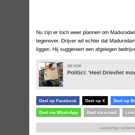
Nu zijn er toch weer plannen om Maduroda
tegenover. Drijver wil echter dat Maduroda
liggen. Hij suggereert een afgelegen bedrijve
ZIE OOK
Politici: 'Heel Drievliet m
Deel op Facebook
Deel op X
Deel op B
Deel via WhatsApp
Deel via e-mail
Link
Looopings reclame