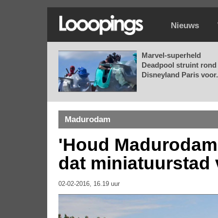
Nieuws
Marvel-superheld
Deadpool struint rond 
Disneyland Paris voor.
Madurodam
'Houd Madurodam k
dat miniatuurstad 
02-02-2016, 16.19 uur