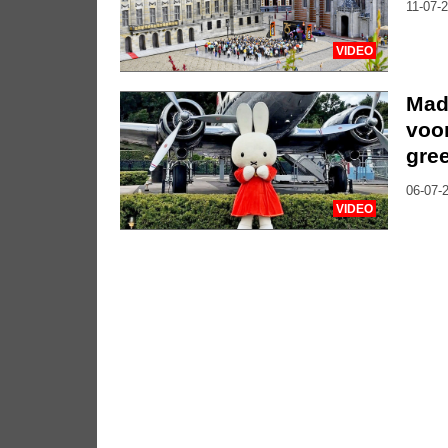
11-07-2
VIDEO
Madu
voo
gree
06-07-2
VIDEO