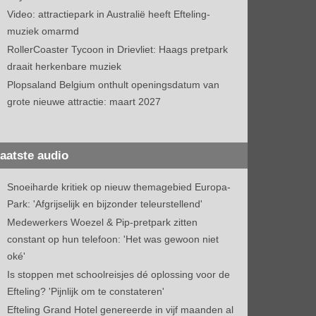
Video: attractiepark in Australië heeft Efteling-
muziek omarmd
RollerCoaster Tycoon in Drievliet: Haags pretpark
draait herkenbare muziek
Plopsaland Belgium onthult openingsdatum van
grote nieuwe attractie: maart 2027
aatste audio
Snoeiharde kritiek op nieuw themagebied Europa-
Park: 'Afgrijselijk en bijzonder teleurstellend'
Medewerkers Woezel & Pip-pretpark zitten
constant op hun telefoon: 'Het was gewoon niet
oké'
Is stoppen met schoolreisjes dé oplossing voor de
Efteling? 'Pijnlijk om te constateren'
Efteling Grand Hotel genereerde in vijf maanden al