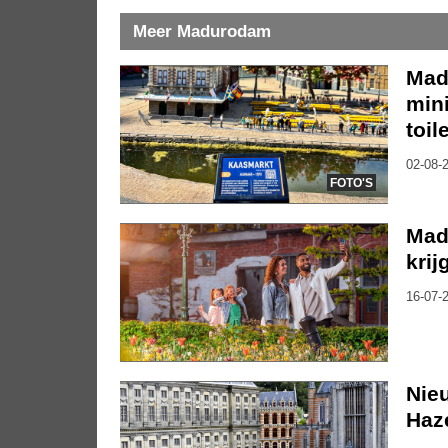
Meer Madurodam
Mad
mini
toile
02-08-2
FOTO'S
Mad
kri
16-07-2
Nie
Haze