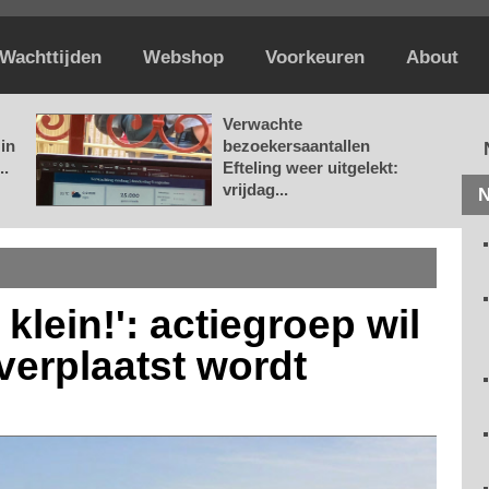
Wachttijden
Webshop
Voorkeuren
About
Verwachte
in
bezoekersaantallen
..
Efteling weer uitgelekt:
vrijdag...
N
lein!': actiegroep wil
verplaatst wordt