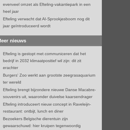
evenveel omzet als Efteling-vakantiepark in een
heel jaar
Efteling verwacht dat AI-Sprookjesboom nog dit
jaar geïntroduceerd wordt
eer nieuws
Efteling is gestopt met communiceren dat het
bedrijf in 2032 klimaatpositief wil zijn: dit zit
erachter
Burgers' Zoo werkt aan grootste zeegrasaquarium
ter wereld
Efteling brengt bijzondere nieuwe Danse Macabre-
souvenirs uit, waaronder duivelse kaarsendrager
Efteling introduceert nieuw concept in Raveleijn-
restaurant: ontbijt, lunch en diner
Bezoekers Belgische dierentuin zijn
gewaarschuwd: hier kruipen tegenwoordig