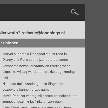
Nieuwstip? redactie@looopings.nl
et binnen
Marvel-superheld Deadpool struint rond in
Disneyland Paris voor bijzondere opnames
Verwachte bezoekersaantallen Efteling weer
uitgelekt: vrijdag wordt een drukke dag, zondag
niet
Nintendo duikt vandaag op in Slagharen:
bezoekers kunnen gratis gamen
Movie Park zet veertig miljoenste bezoeker in het
zonnetje: gezin krijgt flinke prijzenregen
Actie Foodwatch werkt averechts: hervulbare