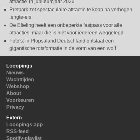
attractie' in jubileumjaar 2026
Pretpark zet spectaculaire attractie te koop na verhogen
lengte-eis
De Efteling heeft een onbeperkte fastpass voor alle
attracties, maar die is niet voor iedereen weggelegd
Foto's: in Plopsaland Deutschland ontstaat een
gigantische rotsformatie in de vorm van een wolf
Looopings
Nieuws
Wachttijden
Webshop
About
Voorkeuren
Privacy
Extern
Looopings-app
RSS-feed
Spotify-playlist