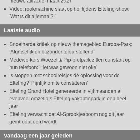
nieuwe attractie: maart 2027
Video: rookmachine slaat op hol tijdens Efteling-show:
'Wat ís dit allemaal?!'
Laatste audio
Snoeiharde kritiek op nieuw themagebied Europa-Park:
'Afgrijselijk en bijzonder teleurstellend'
Medewerkers Woezel & Pip-pretpark zitten constant op
hun telefoon: 'Het was gewoon niet oké'
Is stoppen met schoolreisjes dé oplossing voor de
Efteling? 'Pijnlijk om te constateren'
Efteling Grand Hotel genereerde in vijf maanden al
evenveel omzet als Efteling-vakantiepark in een heel
jaar
Efteling verwacht dat AI-Sprookjesboom nog dit jaar
geïntroduceerd wordt
Vandaag een jaar geleden