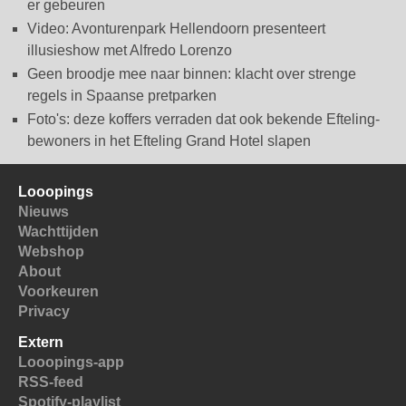
er gebeuren
Video: Avonturenpark Hellendoorn presenteert
illusieshow met Alfredo Lorenzo
Geen broodje mee naar binnen: klacht over strenge
regels in Spaanse pretparken
Foto's: deze koffers verraden dat ook bekende Efteling-
bewoners in het Efteling Grand Hotel slapen
Looopings
Nieuws
Wachttijden
Webshop
About
Voorkeuren
Privacy
Extern
Looopings-app
RSS-feed
Spotify-playlist