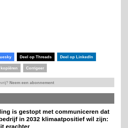
luesky
Deel op Threads
Deel op LinkedIn
 kopiëren
Corrigeer
vrij?
Neem een abonnement
eling is gestopt met communiceren dat
bedrijf in 2032 klimaatpositief wil zijn:
zit erachter