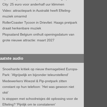
City: 25 euro voor anderhalf uur klimmen
Video: attractiepark in Australië heeft Efteling-
muziek omarmd
RollerCoaster Tycoon in Drievliet: Haags pretpark
draait herkenbare muziek
Plopsaland Belgium onthult openingsdatum van
grote nieuwe attractie: maart 2027
aatste audio
Snoeiharde kritiek op nieuw themagebied Europa-
Park: 'Afgrijselijk en bijzonder teleurstellend'
Medewerkers Woezel & Pip-pretpark zitten
constant op hun telefoon: 'Het was gewoon niet
oké'
Is stoppen met schoolreisjes dé oplossing voor de
Efteling? 'Pijnlijk om te constateren'