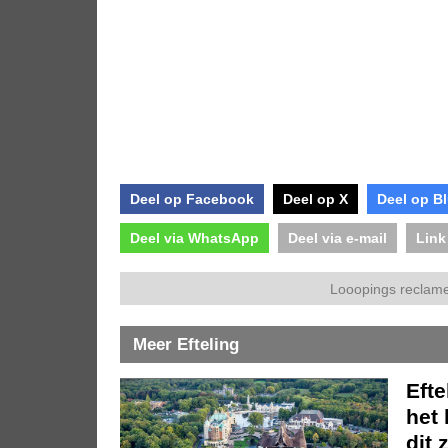
Deel op Facebook
Deel op X
Deel op B
Deel via WhatsApp
Deel via e-mail
Link
Looopings reclame
Meer Efteling
Eft
het 
dit 