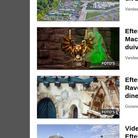
Vandaa
Eft
Mac
dui
Vandaa
FOTO'S
Efte
Rave
dine
Gistere
FOTO'S
Vide
Eft