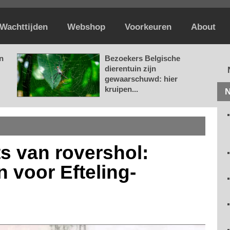
Wachttijden
Webshop
Voorkeuren
About
n
Bezoekers Belgische
dierentuin zijn
gewaarschuwd: hier
kruipen...
N
ts van rovershol:
n voor Efteling-