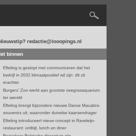
Nieuwstip? redactie@looopings.nl
et binnen
Efteling is gestopt met communiceren dat het
bedrijf in 2032 klimaatpositief wil zijn: dit zit
erachter
Burgers' Zoo werkt aan grootste zeegrasaquarium
ter wereld
Efteling brengt bijzondere nieuwe Danse Macabre-
souvenirs uit, waaronder duivelse kaarsendrager
Efteling introduceert nieuw concept in Raveleijn-
restaurant: ontbijt, lunch en diner
Bezoekers Belgische dierentuin zijn