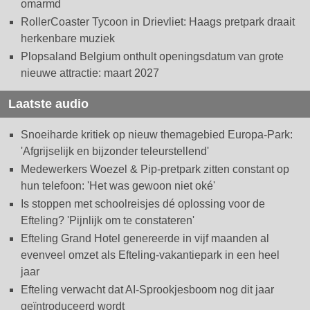
omarmd
RollerCoaster Tycoon in Drievliet: Haags pretpark draait
herkenbare muziek
Plopsaland Belgium onthult openingsdatum van grote
nieuwe attractie: maart 2027
Laatste audio
Snoeiharde kritiek op nieuw themagebied Europa-Park:
'Afgrijselijk en bijzonder teleurstellend'
Medewerkers Woezel & Pip-pretpark zitten constant op
hun telefoon: 'Het was gewoon niet oké'
Is stoppen met schoolreisjes dé oplossing voor de
Efteling? 'Pijnlijk om te constateren'
Efteling Grand Hotel genereerde in vijf maanden al
evenveel omzet als Efteling-vakantiepark in een heel
jaar
Efteling verwacht dat AI-Sprookjesboom nog dit jaar
geïntroduceerd wordt