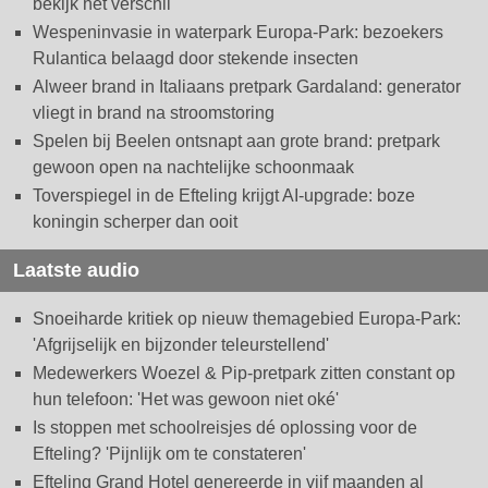
bekijk het verschil
Wespeninvasie in waterpark Europa-Park: bezoekers
Rulantica belaagd door stekende insecten
Alweer brand in Italiaans pretpark Gardaland: generator
vliegt in brand na stroomstoring
Spelen bij Beelen ontsnapt aan grote brand: pretpark
gewoon open na nachtelijke schoonmaak
Toverspiegel in de Efteling krijgt AI-upgrade: boze
koningin scherper dan ooit
Laatste audio
Snoeiharde kritiek op nieuw themagebied Europa-Park:
'Afgrijselijk en bijzonder teleurstellend'
Medewerkers Woezel & Pip-pretpark zitten constant op
hun telefoon: 'Het was gewoon niet oké'
Is stoppen met schoolreisjes dé oplossing voor de
Efteling? 'Pijnlijk om te constateren'
Efteling Grand Hotel genereerde in vijf maanden al