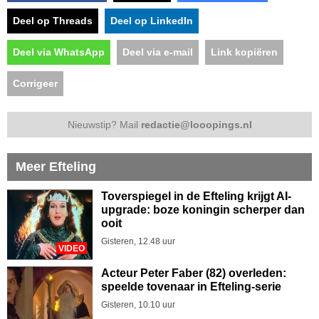
Deel op Threads
Deel op LinkedIn
Deel via WhatsApp
Deel via e-mail
Link kopiëren
Corrigeer
Nieuwstip? Mail
redactie@looopings.nl
Meer Efteling
Toverspiegel in de Efteling krijgt AI-
upgrade: boze koningin scherper dan
ooit
Gisteren, 12.48 uur
VIDEO
Acteur Peter Faber (82) overleden:
speelde tovenaar in Efteling-serie
Gisteren, 10.10 uur