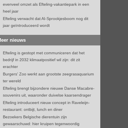
evenveel omzet als Efteling-vakantiepark in een
heel jaar
Efteling verwacht dat AI-Sprookjesboom nog dit
jaar geïntroduceerd wordt
eer nieuws
Efteling is gestopt met communiceren dat het
bedrijf in 2032 klimaatpositief wil zijn: dit zit
erachter
Burgers' Zoo werkt aan grootste zeegrasaquarium
ter wereld
Efteling brengt bijzondere nieuwe Danse Macabre-
souvenirs uit, waaronder duivelse kaarsendrager
Efteling introduceert nieuw concept in Raveleijn-
restaurant: ontbijt, lunch en diner
Bezoekers Belgische dierentuin zijn
gewaarschuwd: hier kruipen tegenwoordig