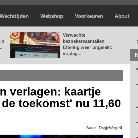
Wachttijden
Webshop
Voorkeuren
About
Verwachte
in
bezoekersaantallen
..
Efteling weer uitgelekt:
vrijdag...
N
en verlagen: kaartje
 de toekomst' nu 11,60
Beeld: DagjeWeg.NL