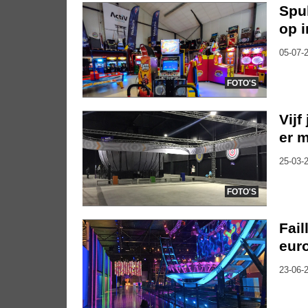
Spul
op 
05-07-2
FOTO'S
Vijf
er m
25-03-2
FOTO'S
Fail
eur
23-06-2