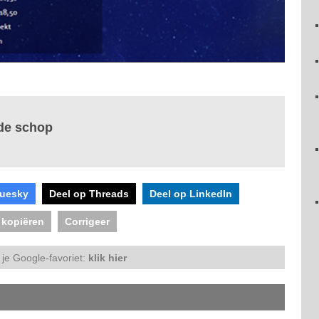
de schop
luesky
Deel op Threads
Deel op LinkedIn
 kopiëren
Corrigeer
je Google-favoriet:
klik hier