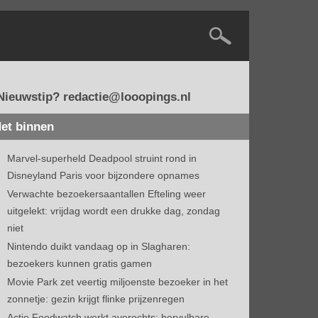
Nieuwstip? redactie@looopings.nl
et binnen
Marvel-superheld Deadpool struint rond in
Disneyland Paris voor bijzondere opnames
Verwachte bezoekersaantallen Efteling weer
uitgelekt: vrijdag wordt een drukke dag, zondag
niet
Nintendo duikt vandaag op in Slagharen:
bezoekers kunnen gratis gamen
Movie Park zet veertig miljoenste bezoeker in het
zonnetje: gezin krijgt flinke prijzenregen
Actie Foodwatch werkt averechts: hervulbare