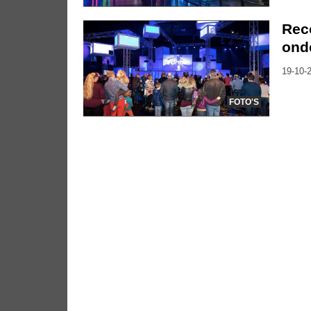
Reco
ond
19-10-2
FOTO'S