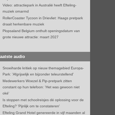
Video: attractiepark in Australië heeft Efteling-
muziek omarmd
RollerCoaster Tycoon in Drievliet: Haags pretpark
draait herkenbare muziek
Plopsaland Belgium onthult openingsdatum van
grote nieuwe attractie: maart 2027
aatste audio
Snoeiharde kritiek op nieuw themagebied Europa-
Park: 'Afgrijselijk en bijzonder teleurstellend'
Medewerkers Woezel & Pip-pretpark zitten
constant op hun telefoon: 'Het was gewoon niet
oké'
Is stoppen met schoolreisjes dé oplossing voor de
Efteling? 'Pijnlijk om te constateren'
Efteling Grand Hotel genereerde in vijf maanden al