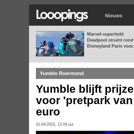
Nieuws
Marvel-superheld
Deadpool struint rond 
Disneyland Paris voor.
Yumble Roermond
Yumble blijft prijz
voor 'pretpark van
euro
01-04-2015, 13.04 uur