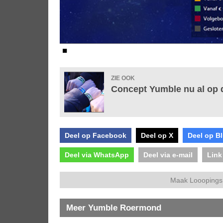
■
ZIE OOK
Concept Yumble nu al op 
Deel op Facebook
Deel op X
Deel op B
Deel via WhatsApp
Deel via e-mail
Link
Maak Looopings 
Meer Yumble Roermond