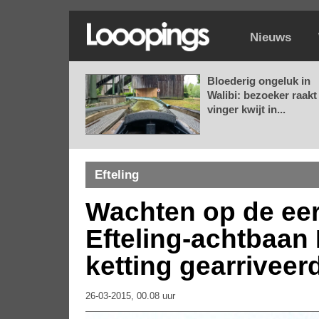
Nieuws
Bloederig ongeluk in
Walibi: bezoeker raakt
vinger kwijt in...
Efteling
Wachten op de eers
Efteling-achtbaan 
ketting gearriveer
26-03-2015, 00.08 uur