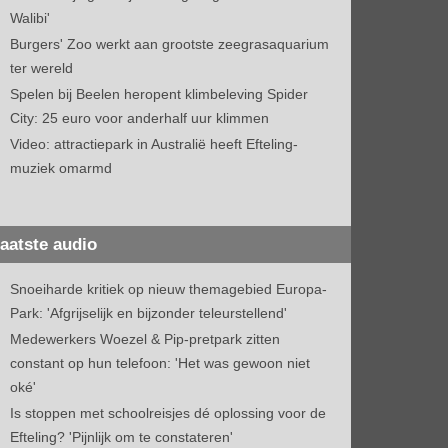
Walibi'
Burgers' Zoo werkt aan grootste zeegrasaquarium
ter wereld
Spelen bij Beelen heropent klimbeleving Spider
City: 25 euro voor anderhalf uur klimmen
Video: attractiepark in Australië heeft Efteling-
muziek omarmd
aatste audio
Snoeiharde kritiek op nieuw themagebied Europa-
Park: 'Afgrijselijk en bijzonder teleurstellend'
Medewerkers Woezel & Pip-pretpark zitten
constant op hun telefoon: 'Het was gewoon niet
oké'
Is stoppen met schoolreisjes dé oplossing voor de
Efteling? 'Pijnlijk om te constateren'