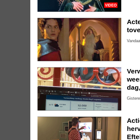
VIDEO
Acte
tove
Vandaa
Ver
weer
dag
Gistere
Act
herv
Efte