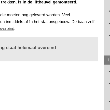
trekken, is in de liftheuvel gemonteerd.
d: die moeten nog geleverd worden. Veel
h inmiddels af ín het stationsgebouw. De baan zelf
overeind
.
ing staat helemaal overeind
L