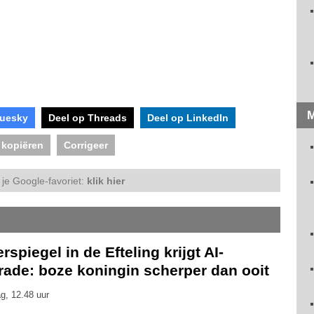
M
luesky
Deel op Threads
Deel op LinkedIn
 kopiëren
Corrigeer
je Google-favoriet:
klik hier
rspiegel in de Efteling krijgt AI-
rade: boze koningin scherper dan ooit
g, 12.48 uur