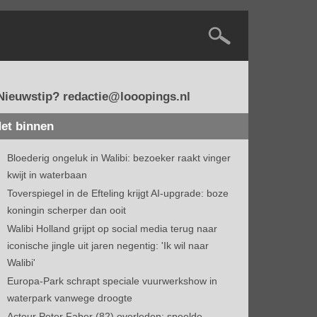
Nieuwstip? redactie@looopings.nl
et binnen
Bloederig ongeluk in Walibi: bezoeker raakt vinger
kwijt in waterbaan
Toverspiegel in de Efteling krijgt AI-upgrade: boze
koningin scherper dan ooit
Walibi Holland grijpt op social media terug naar
iconische jingle uit jaren negentig: 'Ik wil naar
Walibi'
Europa-Park schrapt speciale vuurwerkshow in
waterpark vanwege droogte
Acteur Peter Faber (82) overleden: speelde