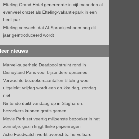
Efteling Grand Hotel genereerde in vijf maanden al
evenveel omzet als Efteling-vakantiepark in een
heel jaar
Efteling verwacht dat AI-Sprookjesboom nog dit
jaar geïntroduceerd wordt
eer nieuws
Marvel-superheld Deadpool struint rond in
Disneyland Paris voor bijzondere opnames
Verwachte bezoekersaantallen Efteling weer
uitgelekt: vrijdag wordt een drukke dag, zondag
niet
Nintendo duikt vandaag op in Slagharen:
bezoekers kunnen gratis gamen
Movie Park zet veertig miljoenste bezoeker in het
zonnetje: gezin krijgt flinke prijzenregen
Actie Foodwatch werkt averechts: hervulbare