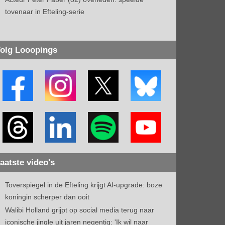
tovenaar in Efteling-serie
olg Looopings
aatste video's
Toverspiegel in de Efteling krijgt AI-upgrade: boze
koningin scherper dan ooit
Walibi Holland grijpt op social media terug naar
iconische jingle uit jaren negentig: 'Ik wil naar