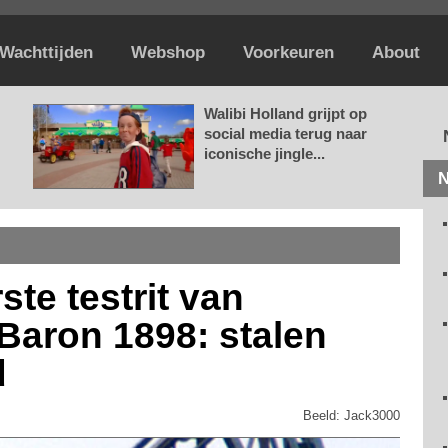
Wachttijden
Webshop
Voorkeuren
About
Walibi Holland grijpt op
social media terug naar
iconische jingle...
N
te testrit van
Baron 1898: stalen
d
Beeld: Jack3000