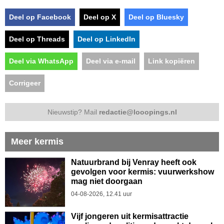
Deel op Facebook
Deel op X
Deel op Bluesky
Deel op Threads
Deel op LinkedIn
Deel via WhatsApp
Deel via e-mail
Link kopiëren
Corrigeer
Nieuwstip? Mail
redactie@looopings.nl
Meer kermis
Natuurbrand bij Venray heeft ook
gevolgen voor kermis: vuurwerkshow
mag niet doorgaan
04-08-2026, 12.41 uur
Vijf jongeren uit kermisattractie