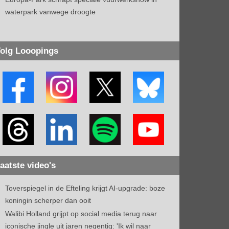
waterpark vanwege droogte
olg Looopings
aatste video's
Toverspiegel in de Efteling krijgt AI-upgrade: boze
koningin scherper dan ooit
Walibi Holland grijpt op social media terug naar
iconische jingle uit jaren negentig: 'Ik wil naar