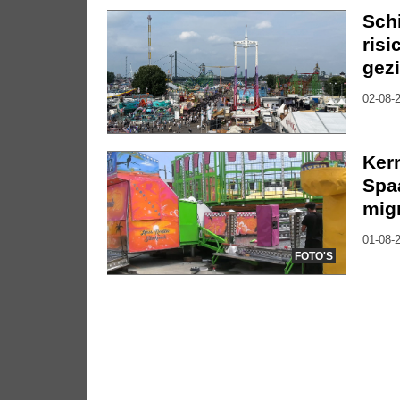
Sch
risi
gez
02-08-2
Kerm
Spa
mig
01-08-2
FOTO'S