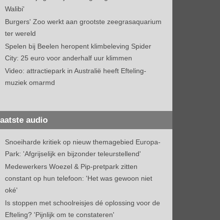
Walibi'
Burgers' Zoo werkt aan grootste zeegrasaquarium
ter wereld
Spelen bij Beelen heropent klimbeleving Spider
City: 25 euro voor anderhalf uur klimmen
Video: attractiepark in Australië heeft Efteling-
muziek omarmd
aatste audio
Snoeiharde kritiek op nieuw themagebied Europa-
Park: 'Afgrijselijk en bijzonder teleurstellend'
Medewerkers Woezel & Pip-pretpark zitten
constant op hun telefoon: 'Het was gewoon niet
oké'
Is stoppen met schoolreisjes dé oplossing voor de
Efteling? 'Pijnlijk om te constateren'