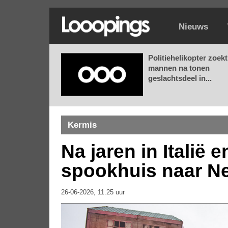
Nieuws
Politiehelikopter zoekt
mannen na tonen
geslachtsdeel in...
Kermis
Na jaren in Italië 
spookhuis naar N
26-06-2026, 11.25 uur