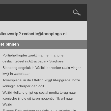
Nieuwstip? redactie@looopings.nl
et binnen
Politiehelikopter zoekt mannen na tonen
geslachtsdeel in Attractiepark Slagharen
Bloederig ongeluk in Walibi: bezoeker raakt vinger
kwijt in waterbaan
Toverspiegel in de Efteling krijgt AI-upgrade: boze
koningin scherper dan ooit
Walibi Holland grijpt op social media terug naar
iconische jingle uit jaren negentig: 'Ik wil naar
Walibi'
Europa-Park schrapt speciale vuurwerkshow in