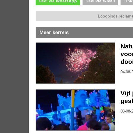
Deel via WhatsApp
Deel via e-mail
Link
Looopings reclame
Meer kermis
Nat
voo
doo
04-08-2
Vijf
gesl
03-08-2