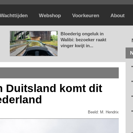
Wachttijden
Webshop
Voorkeuren
About
Bloederig ongeluk in
Walibi: bezoeker raakt
vinger kwijt in...
N
en Duitsland komt dit
ederland
Beeld: M. Hendrix