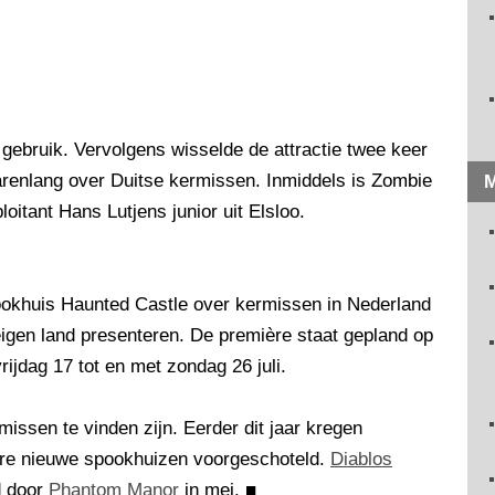
 gebruik. Vervolgens wisselde de attractie twee keer
arenlang over Duitse kermissen. Inmiddels is Zombie
M
itant Hans Lutjens junior uit Elsloo.
pookhuis Haunted Castle over kermissen in Nederland
eigen land presenteren. De première staat gepland op
ijdag 17 tot en met zondag 26 juli.
missen te vinden zijn. Eerder dit jaar kregen
re nieuwe spookhuizen voorgeschoteld.
Diablos
d door
Phantom Manor
in mei.
■