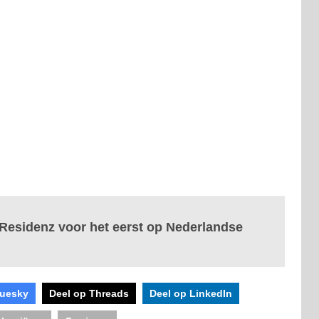
Residenz voor het eerst op Nederlandse
luesky
Deel op Threads
Deel op LinkedIn