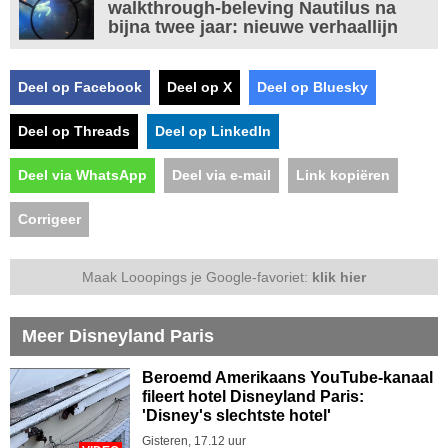
walkthrough-beleving Nautilus na
bijna twee jaar: nieuwe verhaallijn
Deel op Facebook
Deel op X
Deel op Bluesky
Deel op Threads
Deel op LinkedIn
Deel via WhatsApp
Deel via e-mail
Link kopiëren
Corrigeer
Maak Looopings je Google-favoriet:
klik hier
Meer Disneyland Paris
Beroemd Amerikaans YouTube-kanaal
fileert hotel Disneyland Paris:
'Disney's slechtste hotel'
Gisteren, 17.12 uur