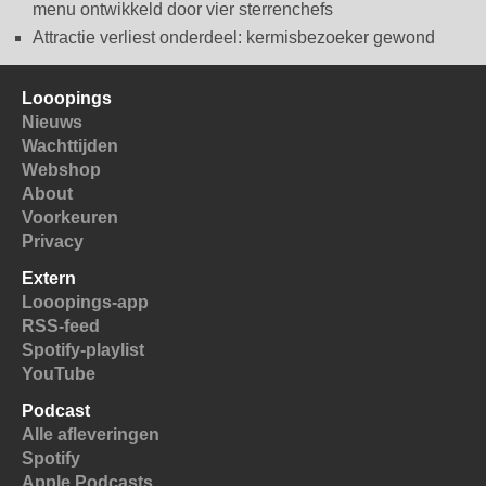
menu ontwikkeld door vier sterrenchefs
Attractie verliest onderdeel: kermisbezoeker gewond
Looopings
Nieuws
Wachttijden
Webshop
About
Voorkeuren
Privacy
Extern
Looopings-app
RSS-feed
Spotify-playlist
YouTube
Podcast
Alle afleveringen
Spotify
Apple Podcasts