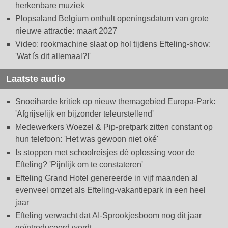
herkenbare muziek
Plopsaland Belgium onthult openingsdatum van grote
nieuwe attractie: maart 2027
Video: rookmachine slaat op hol tijdens Efteling-show:
'Wat ís dit allemaal?!'
Laatste audio
Snoeiharde kritiek op nieuw themagebied Europa-Park:
'Afgrijselijk en bijzonder teleurstellend'
Medewerkers Woezel & Pip-pretpark zitten constant op
hun telefoon: 'Het was gewoon niet oké'
Is stoppen met schoolreisjes dé oplossing voor de
Efteling? 'Pijnlijk om te constateren'
Efteling Grand Hotel genereerde in vijf maanden al
evenveel omzet als Efteling-vakantiepark in een heel
jaar
Efteling verwacht dat AI-Sprookjesboom nog dit jaar
geïntroduceerd wordt