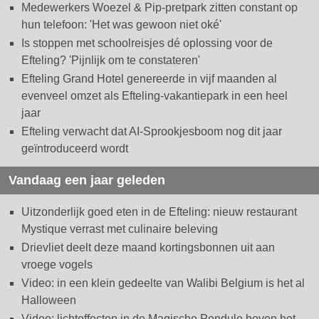
Medewerkers Woezel & Pip-pretpark zitten constant op
hun telefoon: 'Het was gewoon niet oké'
Is stoppen met schoolreisjes dé oplossing voor de
Efteling? 'Pijnlijk om te constateren'
Efteling Grand Hotel genereerde in vijf maanden al
evenveel omzet als Efteling-vakantiepark in een heel
jaar
Efteling verwacht dat AI-Sprookjesboom nog dit jaar
geïntroduceerd wordt
Vandaag een jaar geleden
Uitzonderlijk goed eten in de Efteling: nieuw restaurant
Mystique verrast met culinaire beleving
Drievliet deelt deze maand kortingsbonnen uit aan
vroege vogels
Video: in een klein gedeelte van Walibi Belgium is het al
Halloween
Video: lichteffecten in de Magische Pendule boven het