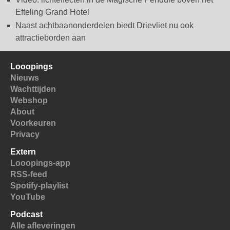
Efteling Grand Hotel
Naast achtbaanonderdelen biedt Drievliet nu ook
attractieborden aan
Looopings
Nieuws
Wachttijden
Webshop
About
Voorkeuren
Privacy
Extern
Looopings-app
RSS-feed
Spotify-playlist
YouTube
Podcast
Alle afleveringen