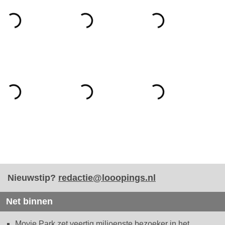
Nieuwstip?
redactie@looopings.nl
Net binnen
Movie Park zet veertig miljoenste bezoeker in het