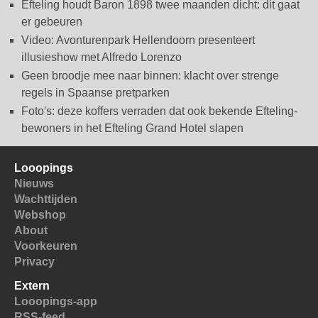
Efteling houdt Baron 1898 twee maanden dicht: dit gaat
er gebeuren
Video: Avonturenpark Hellendoorn presenteert
illusieshow met Alfredo Lorenzo
Geen broodje mee naar binnen: klacht over strenge
regels in Spaanse pretparken
Foto's: deze koffers verraden dat ook bekende Efteling-
bewoners in het Efteling Grand Hotel slapen
Looopings
Nieuws
Wachttijden
Webshop
About
Voorkeuren
Privacy
Extern
Looopings-app
RSS-feed